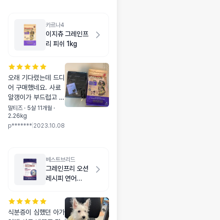
카르나4
이지츄 그레인프
리 피쉬 1kg
오래 기다렸는데 드디
어 구매했네요. 사료
알갱이가 부드럽고 고
소한 향도 나요. 주니
말티즈 · 5살 11개월 ·
2.26kg
까 순삭하네요 ㅎ
p*******
|
2023.10.08
베스트브리드
그레인프리 오션
레시피 연어
1.8kg
식분증이 심했던 아가