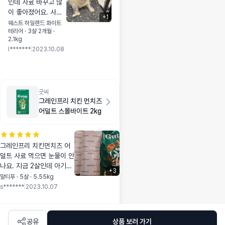
인데 사료 바꾸고 많
이 좋아졌어요. 사료
+
1
크기도 커서 허겁지겁
웨스트 하일랜드 화이트
테리어 · 3살 2개월 ·
안먹고 천천히 다 이
2.1kg
빨로 깨먹어요. 그리
l*******
|
2023.10.08
고 무엇보다 눈물 자
국이 들어갔네요.
굿씨
그레인프리 치킨 먼치즈
어덜트 스몰바이트 2kg
그레인프리 치킨먼치즈 어
덜트 사료 먹으면 눈물이 안
나요. 지금 2살인데 아기때
+
3
부터 흐르던 눈물 이제 잡혔
말티푸 · 5살 · 5.55kg
어요.. 먹성이 까다로와 사
s*******
|
2023.10.07
료 유목민 이었는데..이제
정착해요~^^ 냄새도 적당하
고 잘 먹어서 다행이에요.
공유
상품 보러 가기