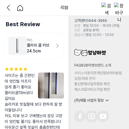
리뷰
고객센터
1644-3955
Best Review
운영
평일 10:00 - 16:00 (주말,
시간
공휴일 휴무)
점심시간
평일 12:00 - 13:00
마스
플러쉬 콤 커브
24.5cm
FAQ
B2B마켓
브랜드 소개
서비스이용약관
개인정보처리방침
사이즈는 좀 긴편인
입점/제휴 문의
데 엉킨털 아프지 
통신판매사업자정보 확인
않게 풀기 좋아요 
에스크로서비스가입 확인
플러쉬콤19m보다 
길어요

(주)에필 사업자 정보
슬리커로 빗질할때 보다 편하게 잘 받
아들입니다

저도 리뷰 보고 구매했는데 장모 고양
이 엉킨털 풀기도 좋아서 만족합니다

아쉬운건 앞쪽 빗살이 촘촘한편인데 