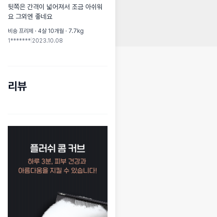
뒷쪽은 간격이 넓어져서 조금 아쉬워
요 그외엔 좋네요
비숑 프리제 · 4살 10개월 · 7.7kg
1*******
|
2023.10.08
리뷰