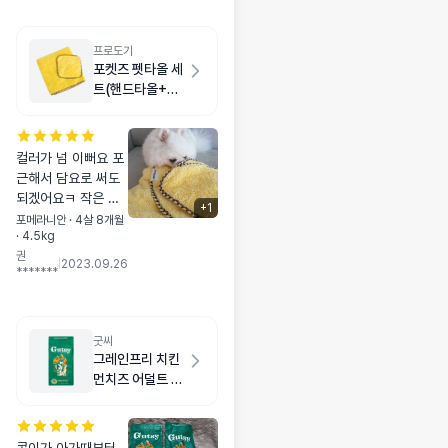
프로도기
포켓즈 펫타올 세
트(핸드타올+목
욕타올) 옐로우
컬러가 넘 이뻐요 포
근해서 담요로 써도
되겠어요ㅋ 작은 타
+
1
올도 있어 산책하고
포메라니안 · 4살 8개월
· 4.5kg
발바닥 전용으로 쓰
권
기에 딱이네요ㅎ
|
2023.09.26
*******
굿씨
그레인프리 치킨
먼치즈 어덜트 스
몰바이트 2kg