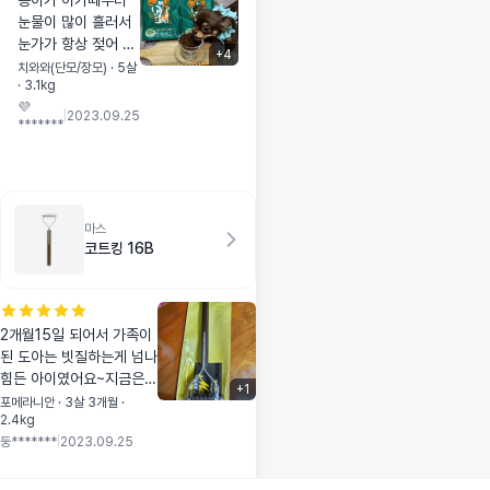
콩이가 아가때부터
눈물이 많이 흘러서
눈가가 항상 젖어 있
+
4
어서 걱정이 많았어
치와와(단모/장모) · 5살
· 3.1kg
요 닦아줘도 계속 젖
💜
어있어서 어떤사료를
|
2023.09.25
*******
먹어야하나 고민하던
중 멍냥보감에서 소
개해준 굿씨를 만났
어요 알갱이가 큰가
했는데 왠걸 콩이가
마스
너무 예쁜 소리 내면
코트킹 16B
서 오독오독 잘 씹어
먹더라구요 차츰 눈
물도 없어지고 예쁜
응아도 해서 굿씨 계
2개월15일 되어서 가족이
속 먹이고 있어요 예
된 도아는 빗질하는게 넘나
전엔 사료 먹다가 안
힘든 아이였어요~지금은
+
1
먹으려고 투정도 하
5개월이 다되었는데 죽은
포메라니안 · 3살 3개월 ·
고 사료토도 했었는
2.4kg
털과 뭉친털이 완전 엉망인
데 굿씨 먹고는 밥투
둥*******
|
2023.09.25
데도 속수무책 였지요~ 코
정이 없어졌어요 토
트킹을 구매하고 완전 만세
하는 일도 전혀 없고
를 불렀어요~~~ 이젠 앉아