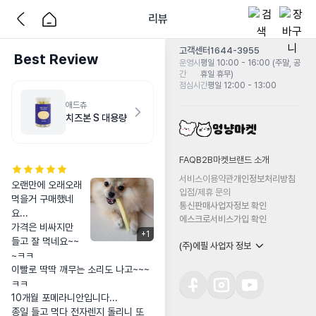
리뷰
고객센터
1644-3955
Best Review
운영시
평일 10:00 - 16:00 (주말, 공
간
휴일 휴무)
점심시간
평일 12:00 - 13:00
애드츄
치즈본 S 대용량
FAQ
B2B마켓
브랜드 소개
서비스이용약관
개인정보처리방침
오랜만에 오래오래 
입점/제휴 문의
먹을거 구매했네
통신판매사업자정보 확인
요...

에스크로서비스가입 확인
가격은 비싸지만 
+
1
들고 잘 먹네요~~
(주)에필 사업자 정보
~ㅋㅋ

이빨로 딱딱 깨무는 소리도 나고~~~ 
ㅋㅋ

10개월 포메라니안입니다...

종일 들고 먹다 전자렌지 돌리니 또 