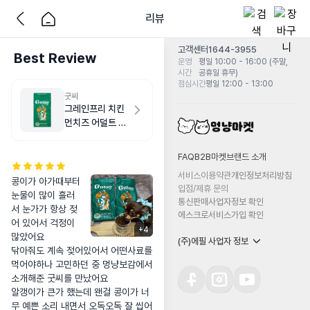
리뷰
고객센터
1644-3955
Best Review
운영
평일 10:00 - 16:00 (주말,
시간
공휴일 휴무)
점심시간
평일 12:00 - 13:00
굿씨
그레인프리 치킨
먼치즈 어덜트 스
몰바이트 2kg
FAQ
B2B마켓
브랜드 소개
서비스이용약관
개인정보처리방침
콩이가 아가때부터 
입점/제휴 문의
눈물이 많이 흘러
통신판매사업자정보 확인
서 눈가가 항상 젖
에스크로서비스가입 확인
어 있어서 걱정이 
+
4
많았어요

(주)에필 사업자 정보
닦아줘도 계속 젖어있어서 어떤사료를 
먹어야하나 고민하던 중 멍냥보감에서 
소개해준 굿씨를 만났어요

알갱이가 큰가 했는데 왠걸 콩이가 너
무 예쁜 소리 내면서 오독오독 잘 씹어 