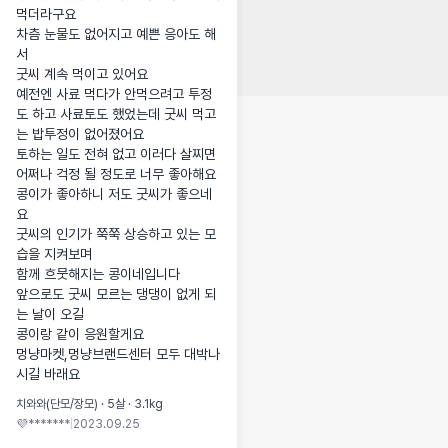
먹더라구요

차츰 눈물도 없어지고 예쁜 응아도 해
서 

굿씨 계속 먹이고 있어요

예전엔 사료 먹다가 안먹으려고 투정
도 하고 사료토도 했었는데 굿씨 먹고
는 밥투정이 없어졌어요

토하는 일도 전혀 없고 이러다 살찌면 
어쩌나 걱정 될 정도로 너무 좋아해요

콩이가 좋아하니 저도 굿씨가 좋으네
요

굿씨의 인기가 쭉쭉 상승하고 있는 모
습을 지켜보며

함께 흐뭇해지는 콩이네입니다

앞으로도 굿씨 모르는 댕댕이 없게 되
는 날이 오길 

콩이랑 같이 응원할게요  

멍냥마켓,멍냥브랜드센터 모두 대박나
시길 바래요
치와와(단모/장모) · 5살 · 3.1kg
💜*******
|
2023.09.25