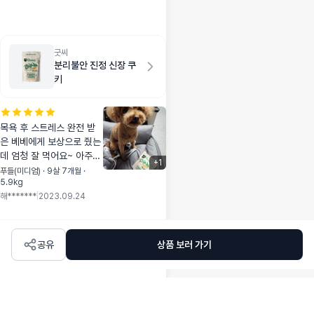
수무책 였지요~ 코트
킹을 구매하고 완전
만세를 불렀어요~~~
이젠 앉아서도 빗질
굿씨
분리불안 진정 신장 쿠
이 가능하게 된것!!!이
키
게 먼일인지~~~커다
란 숙제를 해결한듯
한 기분입니다~~ 저
같은 고민있는분 이
목욕 후 스트레스 완전 받
라면 무조건 강추에
은 베베에게 보상으로 줬는
여!!!♡♡♡
데 엄청 잘 먹어요~ 아주
+
1
맛있게 꼭꼭 씹어 먹네요~
푸들(미디엄) · 9살 7개월 ·
5.9kg
쿠키로 심신안정이 됐기를
해*******
|
2023.09.24
😌 포장도 보통 지퍼백과는
다르게 짱짱하게 닫을 수
있어서 좋아요👍
공유
상품 보러 가기