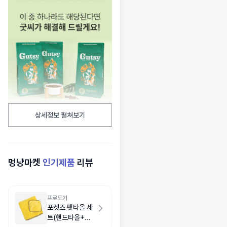
상세정보 펼쳐보기
멍냥마켓
인기제품
리뷰
프로도기
포켓즈 펫타올 세
트(핸드타올+목