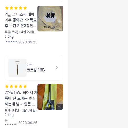
욕타올) 옐로우
와,,,크기 소재 대박
너무 좋와요~♡ 목요
후 수건 기본3장인데
요아이 한장으로 끝
푸들(토이) · 4살 2개월 ·
2.6kg
나욤!!!
l*******
|
2023.09.25
마스
코트킹 16B
2개월15일 되어서 가
족이 된 도아는 빗질
하는게 넘나 힘든 아
+
1
이였어요~지금은 5
포메라니안 · 3살 3개월 ·
2.4kg
개월이 다되었는데
둥
죽은털과 뭉친털이
|
2023.09.25
*******
완전 엉망인데도 속