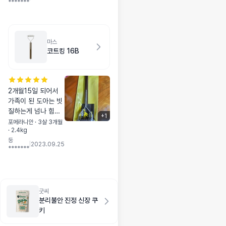
*******
먹어야하나 고민하던
중 멍냥보감에서 소
개해준 굿씨를 만났
어요 알갱이가 큰가
마스
했는데 왠걸 콩이가
코트킹 16B
너무 예쁜 소리 내면
서 오독오독 잘 씹어
먹더라구요 차츰 눈
물도 없어지고 예쁜
2개월15일 되어서
응아도 해서 굿씨 계
가족이 된 도아는 빗
속 먹이고 있어요 예
질하는게 넘나 힘든
전엔 사료 먹다가 안
+
1
아이였어요~지금은
포메라니안 · 3살 3개월
먹으려고 투정도 하
· 2.4kg
5개월이 다되었는데
고 사료토도 했었는
둥
죽은털과 뭉친털이
|
2023.09.25
데 굿씨 먹고는 밥투
*******
완전 엉망인데도 속
정이 없어졌어요 토
수무책 였지요~ 코트
하는 일도 전혀 없고
킹을 구매하고 완전
이러다 살찌면 어쩌
만세를 불렀어요~~~
나 걱정 될 정도로 너
이젠 앉아서도 빗질
굿씨
무 좋아해요 콩이가
분리불안 진정 신장 쿠
이 가능하게 된것!!!
좋아하니 저도 굿씨
키
이게 먼일인지~~~커
가 좋으네요 굿씨의
다란 숙제를 해결한