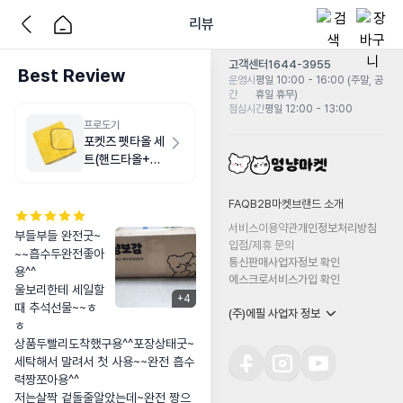
리뷰
고객센터
1644-3955
Best Review
운영시
평일 10:00 - 16:00 (주말, 공
간
휴일 휴무)
점심시간
평일 12:00 - 13:00
프로도기
포켓즈 펫타올 세
트(핸드타올+목
욕타올) 옐로우
FAQ
B2B마켓
브랜드 소개
서비스이용약관
개인정보처리방침
부들부들 완전굿~
입점/제휴 문의
~~흡수두완전좋아
통신판매사업자정보 확인
용^^

에스크로서비스가입 확인
울보리한테 세일할
+
4
때 추석선물~~ㅎ
(주)에필 사업자 정보
ㅎ

상품두빨리도착했구용^^포장상태굿~

세탁해서 말려서 첫 사용~~완전 흡수
력짱쪼아용^^

저는살짝 겉돌줄알았는데~완전 짱으