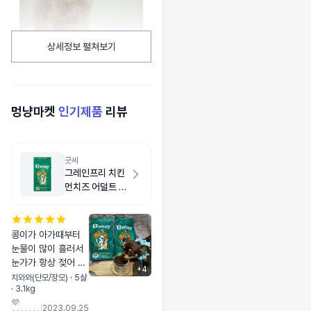
상세정보 펼쳐보기
멍냥마켓
인기제품
리뷰
굿씨
그레인프리 치킨
먼치즈 어덜트 스
몰바이트 2kg
콩이가 아가때부터
눈물이 많이 흘러서
눈가가 항상 젖어 있
+
4
어서 걱정이 많았어
치와와(단모/장모) · 5살
· 3.1kg
요 닦아줘도 계속 젖
💜
어있어서 어떤사료를
|
2023.09.25