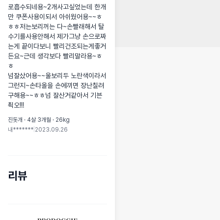
로흡수되네용~2개사고싶었는데 한개
만 쿠폰사용이되서 아쉬웠어용~~ㅎ
ㅎㅎ저는보리꺼는 다~손빨래해서 탈
수기를사용안해서 제가그냥 손으로짜
는게 끝이다보니 빨리건조되는게좋거
든요~근데 생각보다 빨리말라용~ㅎ
ㅎ

넘잘샀어용~~울보리두 노란색이라서 
그런지~손타올을 손에끼면 장난칠려
구해용~~ㅎㅎ넘 잘산거같아서 기븐 
쵝오!!!
진돗개 · 4살 3개월 · 26kg
내*******
|
2023.09.26
리뷰