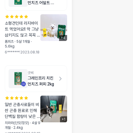
먼치즈 어덜트 라
지바이트 2kg
소형견인데 라지바이
트 먹었어요!! 막 그냥
삼키지도 않고 꼭꼭 오
+
4
독오독 씹어먹는게 좋
폼피츠 · 5살 1개월 ·
5.6kg
네요 :) 간식으로 주거
6*******
|
2023.08.18
나 노즈워크 하기에도
좋을거같아요! 얼마전
부터 곤충사료가 뜨고
있는데 다른제품이랑
굿씨
비교하면 원재료나 성
그레인프리 치킨
분이 정말 좋은거같아
먼치즈 퍼피 2kg
서 안심히고 먹을 수
있었구요 넘 잘먹고 맛
있는지 다 먹고도 사료
일반 곤충사료들이 비
곁을 떠나질 않네용ㅋ
싼 곤충 원료로 인해
ㅋㅋ
단백질 함량이 낮은 경
+
1
우가 많다는데 충분한
치와와(단모/장모) · 4살 9
개월 · 2.4kg
단백질 함량을 가진 굿