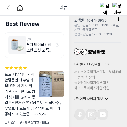
리뷰
고객센터
1644-3955
Best Review
운영
평일 10:00 - 16:00 (주말,
시간
공휴일 휴무)
점심시간
평일 12:00 - 13:00
푸자
푸자 바이탈리티
스킨 트릿 포 독
150g
FAQ
B2B마켓
브랜드 소개
서비스이용약관
개인정보처리방침
토토 피부땜에 거의 
입점/제휴 문의
한달동안 매주말에 
통신판매사업자정보 확인
🏥 병원에 가서 약
에스크로서비스가입 확인
먹고 ~~그런데도 쉽
게 낫지를 않네요 동
(주)에필 사업자 정보
결건조한거라 영양성분도 꽉 잡아주구 
무엇보다 토토가 넘 잘먹어요 피부가 
좋아지고 있는중~~~♡♡♡
코커 스패니얼 · 8살 5개월 · 18kg