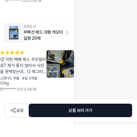
m*******
|
2023.08.18
씨 사료 눈물개선에 좋
은 굿씨 강아지곤충사
료는 AAFCO 가이드
를 준수해서 너무 좋네
요 기호성도 좋고 노스
프로도기
멜스프레이까지 최고
퍼펙션 패드 대형 캐모마
일향 20매
🥵 이번 택배 박스 무슨일이
죠? 제가 뜯지 않아서 사진
을 못찍었는데.. 다 찌그러지
고; 무슨 테이프를 얼마나 감
스탠더드 푸들 · 8살 3개월 ·
20kg
으신건지 뜯느냐고 애먹었습
탠*******
|
2023.08.18
니다....
공유
상품 보러 가기