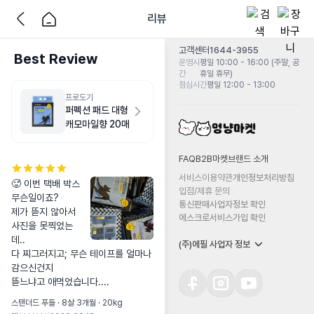
리뷰
고객센터
1644-3955
Best Review
운영시
평일 10:00 - 16:00 (주말, 공
간
휴일 휴무)
점심시간
평일 12:00 - 13:00
프로도기
퍼펙션 패드 대형
캐모마일향 20매
FAQ
B2B마켓
브랜드 소개
서비스이용약관
개인정보처리방침
🥵 이번 택배 박스 
입점/제휴 문의
무슨일이죠?

통신판매사업자정보 확인
제가 뜯지 않아서 
에스크로서비스가입 확인
사진을 못찍었는
데..

(주)에필 사업자 정보
다 찌그러지고; 무슨 테이프를 얼마나 
감으신건지

뜯느냐고 애먹었습니다....
스탠더드 푸들 · 8살 3개월 · 20kg