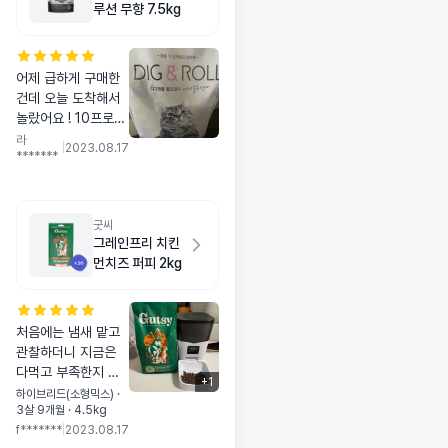
루션 무향 7.5kg
어제 급하게 구매한
건데 오늘 도착해서
놀랐어요 ! 10프로할
인쿠폰도 있어서 저
라
|
2023.08.17
*******
렴하게 삿네용 모래
이걸로 바꾸고 계속
이것만 사용하고 있
어요! 잘 뭉치고 먼지
굿씨
가 없어서 잘 사용하
그레인프리 치킨
고있어요! 빠른 배송
먼치즈 퍼피 2kg
감사합니다! ㅎㅎ 또
주문할게요!
처음에는 냄새 맡고
관찰하더니 지금은
다먹고 부족한지 그
+
1
릇도 핥아요ㅎ 기존
하이브리드(소형믹스) ·
3살 9개월 · 4.5kg
에 먹던 사료보다 크
f*******
|
2023.08.17
기가 큰편인데 꼭꼭