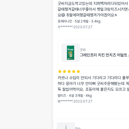
굿씨지금도먹고있는데 지퍼백처리다되있어서
갈때챙겨갈때너무좋아서 펫밀크랑치즈시키면
요😄 8월에여행갈때챙겨가야겠어요ㅎ
포메라니안 · 5살 2개월 · 3.4kg
우*******
|
2023.07.27
굿씨
그레인프리 치킨 먼치즈 어덜트 
카르나 수입이 안되서 기다리고 기다리다 룰
하다 응아가 너무 안이뻐 굿씨주문해봤는데 게눈감추듯 오도
독 잘씹어먹어요. 조동이에 붙은지도 모르고 잘먹어요~ 저건
낼먹울라꼬요? ㅋㅋㅋ 울 댕댕이아들이 너무
말티즈 · 4살 3개월 · 4kg
탈없으묜 갈아타야겠어요
뽀*******
|
2023.07.27
마스