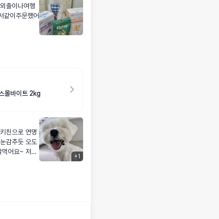
 외출이나여행
서같이주문했어
스몰바이트 2kg
루키친으로 연명
+
1
 잘먹어주네요