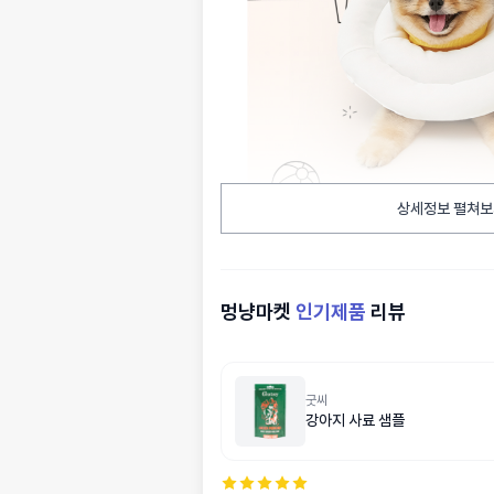
상세정보 펼쳐보
멍냥마켓
인기제품
리뷰
굿씨
강아지 사료 샘플