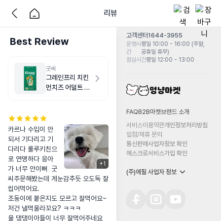
리뷰
고객센터
1644-3955
Best Review
운영시
평일 10:00 - 16:00 (주말,
간
공휴일 휴무)
점심시간
평일 12:00 - 13:00
굿씨
그레인프리 치킨
먼치즈 어덜트 스
몰바이트 2kg
FAQ
B2B마켓
브랜드 소개
서비스이용약관
개인정보처리방침
카르나 수입이 안
입점/제휴 문의
되서 기다리고 기
통신판매사업자정보 확인
다리다 룰루키친으
에스크로서비스가입 확인
로 연명하다 응아
+
1
가 너무 안이뻐  굿
(주)에필 사업자 정보
씨주문해봤는데 게눈감추듯 오도독 잘
씹어먹어요. 

조동이에 붙은지도 모르고 잘먹어요~

저건 낼먹울라꼬요? ㅋㅋㅋ

울 댕댕이아들이 너무 잘먹어주네요 
