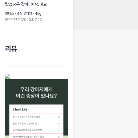
탈없으묜 갈아타야겠어요
말티즈 · 4살 3개월 · 4kg
뽀*******
|
2023.07.27
리뷰