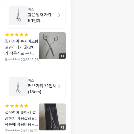
마스
짧은 일자 가위
6.1인치
(15.5cm)
일자가위 큰사이즈랑
고민하다가 3k말티
라 작은거로 구매했
+
1
어요 가볍고 사용하
9*******
|
2022.12.26
기 좋아요^^ 첫 셀프
미용 대성공입니다
ㅎㅎ
마스
커브 가위 7.1인치
(18cm)
절삭력이 좋아서 깔
끔하게 미용잘돼요!!
덕분에 미용비용도
+
1
줄이고 내맘에 쏙드
7*******
|
2021.10.10