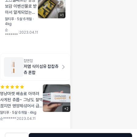
노스멜패드는 멍냥
두던데.. 저희집 5
보감 이벤선물로 받
냥이에게는 기호성
아서 알게되었는데
이 좋아요. 사진은
+
1
요~직접 써보니 흡
말티푸 · 5살 6개월 ·
천천히 아껴먹는 아
4kg
수력 대박👍 너무
이 (주변 남은사료는
순
마음에들어서 멍냥
|
2023.04.11
입짧은 아이들이 다
*******
마켓에서 대용량으
시와서 먹어요) 다먹
로 구매했답니다~!!
고 또달라는 아이
포인트열심히 모아
(입은짧아도 욕심쟁
서 엄청 저렴하게 구
이) 삼남매 나란히
입해서 더 기분좋은
찹앤찹
먹는즁 그리고 7살
저염 식이섬유 찹찹츄
😄 XL사이즈는 여
인 두묘르신은 따로
츄 혼합
행갈때 갖구다니는
천천히 잘챙겨드세
데 최고에요👍
요. 딱딱한사료 맨날
남기면 버리고, 사료
멍냥마켓 배송료 아끼려
토도 심하게했었는
사게된 츄릅~ 그냥도 잘먹
데 안해서 카르나4
겠지만 영양제섞어서 급여
너무좋아요^^
+
2
했어요😄 3가지 맛으로 2
말티푸 · 5살 6개월 · 4kg
개씩 총6봉들어있네요~!!
순*******
|
2023.04.11
역시나 맛있게 냠냠 순삭
했어요👍 츄릅종류는 약
먹일때 최고인것같습니다