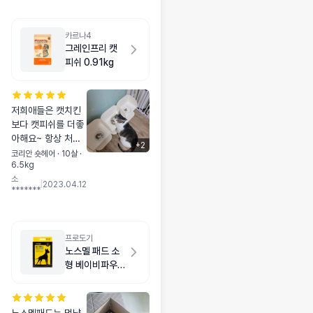
카르나4
그레인프리 캣
피쉬 0.91kg
저희애들은 캣치킨
보다 캣피쉬를 더좋
아해요~ 항상 처음
+
2
먹는것처럼 맛있게
코리안 숏헤어 · 10살 ·
6.5kg
잘먹어주고 사료토
소
도 이제 거의 안하고
|
2023.04.12
*******
턱드름도 없어지고
털에서 윤기가 좌르
르르♡ 단점은 너무
잘먹어서 살이찌는
프로도기
것같아요.. 밥주는시
노스멜 패드 소
간 맞춰서 주는데 더
형 베이비파우더
달라고 할때가 많아
향 50매
요. 전에 다른사료는
엄청 오래오래 남겨