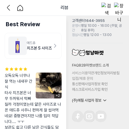
리뷰
고객센터
1644-3955
Best Review
운영시
평일 10:00 - 16:00 (주말, 공
간
휴일 휴무)
점심시간
평일 12:00 - 13:00
애드츄
치즈본 S 사이즈
FAQ
B2B마켓
브랜드 소개
서비스이용약관
개인정보처리방침
오독오독 너무나 
입점/제휴 문의
잘 먹는 내새꾸 간
통신판매사업자정보 확인
식

에스크로서비스가입 확인
타사 치즈본은 너
+
2
무 두꺼워서 턱빠
(주)에필 사업자 정보
질까 걱정이였는데 얇은 사이즈로 나
온 애드츄 사주니 편하게 잘 씹어먹
네요! 중형견이지만 나름 입이 작답
니다.... ㅜㅜ

보관도 쉽고 다른 남은 간식들도 담