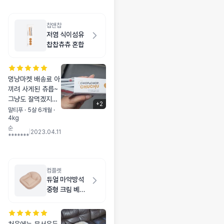
찹앤찹
저염 식이섬유
찹찹츄츄 혼합
멍냥마켓 배송료 아
끼려 사게된 츄릅~
그냥도 잘먹겠지만
+
2
영양제섞어서 급여
말티푸 · 5살 6개월 ·
4kg
했어요😄 3가지 맛
순
으로 2개씩 총6봉
|
2023.04.11
*******
들어있네요~!! 역시
나 맛있게 냠냠 순
삭했어요👍 츄릅종
류는 약먹일때 최고
컴플렛
인것같습니다😄
듀얼 마약방석
중형 크림 베이
지