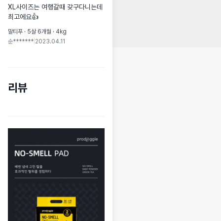
XL사이즈는 여행갈때 갖구다니는데 
최고에요👍
말티푸 · 5살 6개월 · 4kg
순*******
|
2023.04.11
리뷰