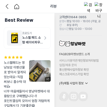
리뷰
고객센터
1644-3955
Best Review
운영시
평일 10:00 - 16:00 (주말, 공
간
휴일 휴무)
점심시간
평일 12:00 - 13:00
프로도기
노스멜 패드 소
형 베이비파우
더향 50매
FAQ
B2B마켓
브랜드 소개
서비스이용약관
개인정보처리방침
노스멜패드는 멍
입점/제휴 문의
냥보감 이벤선물
통신판매사업자정보 확인
로 받아서 알게되
에스크로서비스가입 확인
었는데요~직접 
+
1
써보니 흡수력 대
(주)에필 사업자 정보
박👍

너무 마음에들어서 멍냥마켓에서 대
용량으로 구매했답니다~!!

포인트열심히 모아서 엄청 저렴하게 
구입해서 더 기분좋은😄
