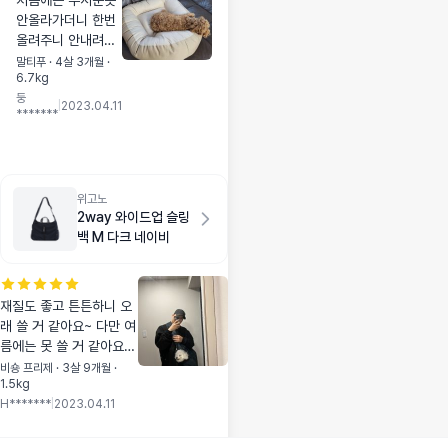
처음에는 무서운듯
안올라가더니 한번
올려주니 안내려오
네요~~ 6.5키로 허
말티푸 · 4살 3개월 ·
6.7kg
리긴 말티푸인데 중
둥
형 생각보다 크네요
|
2023.04.11
*******
~~ 소형도 괜찮았
으려나싶기도 하
고.. 그래도 넉넉하
고 편해보여서 좋아
요~
위고노
2way 와이드업 슬링
백 M 다크 네이비
재질도 좋고 튼튼하니 오
래 쓸 거 같아요~ 다만 여
름에는 못 쓸 거 같아요ㅠ
ㅠ 슬링백 안에 들어간 채
비숑 프리제 · 3살 9개월 ·
1.5kg
로 차에 탔는데 좀 더워하
H*******
|
2023.04.11
더라구요ㅠ 에어컨 들어
줬는데도... 재질이 방수
천이라 그런 거 같아요