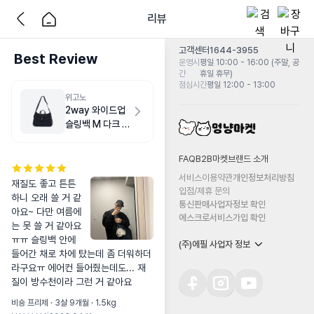
리뷰
고객센터
1644-3955
Best Review
운영시
평일 10:00 - 16:00 (주말, 공
간
휴일 휴무)
점심시간
평일 12:00 - 13:00
위고노
2way 와이드업
슬링백 M 다크 네
이비
FAQ
B2B마켓
브랜드 소개
서비스이용약관
개인정보처리방침
재질도 좋고 튼튼
입점/제휴 문의
하니 오래 쓸 거 같
통신판매사업자정보 확인
아요~ 다만 여름에
에스크로서비스가입 확인
는 못 쓸 거 같아요
ㅠㅠ 슬링백 안에 
(주)에필 사업자 정보
들어간 채로 차에 탔는데 좀 더워하더
라구요ㅠ 에어컨 들어줬는데도... 재
질이 방수천이라 그런 거 같아요
비숑 프리제 · 3살 9개월 · 1.5kg