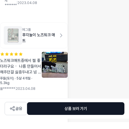
생각하다가 언니네강
제
|
2023.04.08
*******
아지 포메라니안인데
대형패드 쓰는거보고
바로 구매했어요 매
번 패드모서리에 쉬
야를해서 바닥까지
에그풀
했는데 대형패드로
후각놀이 노즈워크 매
바꾸고 난뒤 조금은
트
패드밖에 넘어가는게
줄긴하네요. 흡수력
도 나쁘지않아서 지
노즈워크매트중에서 젤 좋
금 두번째 재구매해
더라구요ᆢ 나름 만들어서
서 사용중이예요.
해주던걸 싫증두내고 넘 잘
찾아서 다른걸 구매하고 싶
푸들(토이) · 5살 4개월 ·
5.3kg
었는데ᆢ 넘맘에들어요ᆢ
울*******
|
2023.04.08
같이 온 굿씨 사료가지고
식사겸놀이겸 바로 놀이를
해주었답니다ㆍ 촉감ㆍ질
모두 만족합니다^&^
공유
상품 보러 가기