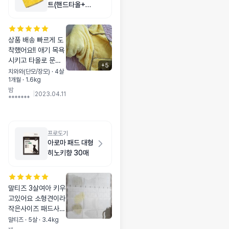
트(핸드타올+목
욕타올) 옐로우
상품 배송 빠르게 도
착했어요!! 애기 목욕
시키고 타올로 문때
+
5
줄때 견주 손이 말라
치와와(단모/장모) · 4살
1개월 · 1.6kg
서 잘 안될때가있엇
밤
는데 이건 손넣을수
|
2023.04.11
*******
있는곳이 있어서 너
무좋으네요
프로도기
아로마 패드 대형
히노키향 30매
말티즈 3살여아 키우
고있어요 소형견이라
작은사이즈 패드사용
해야지라고 당연하게
말티즈 · 5살 · 3.4kg