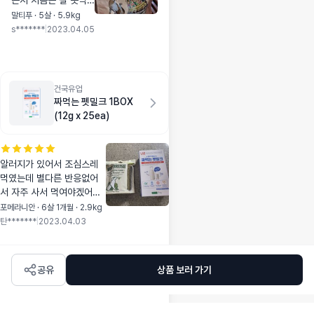
큰지 처음은 잘 못먹
는데 ..물에 불여 주니
말티푸 · 5살 · 5.9kg
까 한번 맛 보더니 딴
s*******
|
2023.04.05
건 잘안 먹고 이것만
골라먹네요.
건국유업
짜먹는 펫밀크 1BOX
(12g x 25ea)
알러지가 있어서 조심스레
먹였는데 별다른 반응없어
서 자주 사서 먹여야겠어요
~냄새가 저두 먹고싶어요~
포메라니안 · 6살 1개월 · 2.9kg
먹고 건강해졌으면 좋겠어
탄*******
|
2023.04.03
요~재주문하러 올께요!
공유
상품 보러 가기