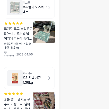
에그풀
후각놀이 노즈워크
매트
크기도 크고 숨길곳도
많아서 비오는날 밥
여기에 주는데 좋아해
+
2
요~목욕하고 나서 말
베들링턴 테리어 · 4살 9
개월 · 8.6kg
릴 때도 노즈워크 간
💜
식 넣어서 해주면 먹
|
2023.04.05
*******
느라 정신없어서 좀
더 수월하게 말릴 수
있어서 편합니다
카르나4
오리지날 치킨
1.36kg
성분 좋고 냄새도 구
수하니 좋아요. 알이