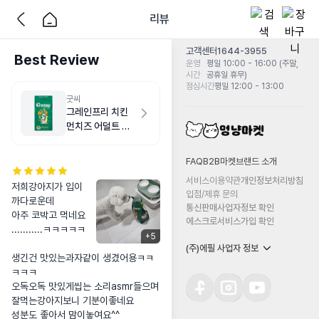
리뷰
고객센터
1644-3955
Best Review
운영
평일 10:00 - 16:00 (주말,
시간
공휴일 휴무)
점심시간
평일 12:00 - 13:00
굿씨
그레인프리 치킨
먼치즈 어덜트 스
몰바이트 2kg
FAQ
B2B마켓
브랜드 소개
서비스이용약관
개인정보처리방침
저희강아지가 입이 
입점/제휴 문의
까다로운데

통신판매사업자정보 확인
아주 코박고 먹네요 
에스크로서비스가입 확인
...........ㅋㅋㅋㅋㅋ

+
5
(주)에필 사업자 정보
생긴건 맛있는과자같이 생겼어용ㅋㅋ
ㅋㅋㅋ

오독오독 맛있게씹는 소리asmr들으며

잘먹는강아지보니 기분이좋네요

성분도 좋아서 맘이놓여요^^