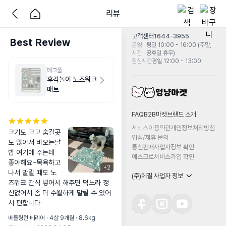
리뷰
고객센터
1644-3955
Best Review
운영
평일 10:00 - 16:00 (주말,
시간
공휴일 휴무)
점심시간
평일 12:00 - 13:00
에그풀
후각놀이 노즈워크
매트
FAQ
B2B마켓
브랜드 소개
서비스이용약관
개인정보처리방침
크기도 크고 숨길곳
입점/제휴 문의
도 많아서 비오는날 
통신판매사업자정보 확인
밥 여기에 주는데 
에스크로서비스가입 확인
좋아해요~목욕하고 
+
2
나서 말릴 때도 노
(주)에필 사업자 정보
즈워크 간식 넣어서 해주면 먹느라 정
신없어서 좀 더 수월하게 말릴 수 있어
서 편합니다
베들링턴 테리어 · 4살 9개월 · 8.6kg