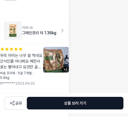
*******
어요~재주문하러 올
께요!
카르나4
그레인프리 덕 1.36kg
우리 아이는 너무 잘 먹네요
간식인줄 아나봐요 예전사
료는 뱉어내고 요것만 골라
+
1
먹어요 산책갈때 다른 귀요
비숑 프리제 · 5살 7개월 ·
5.6kg
미들을 위해 가져가는데 다
하*******
|
2023.04.02
들 잘 먹어요 사료인줄 모르
네요 ㅋ 눈물도 아직은 안나
고 변상태 좋구요 변냄새는
조금 나요 그래도 좋은 사료
공유
상품 보러 가기
애 안테 잘 맞는거같아 너무
좋습니다 5.6키로 하루 60
그람 먹여요 살 찌면 안돼는
아이라 변상태랑 체중 체크