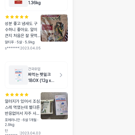
1.36kg
성분 좋고 냄새도 구
수하니 좋아요. 알이
큰지 처음은 잘 못먹
는데 ..물에 불여 주니
말티푸 · 5살 · 5.9kg
까 한번 맛 보더니 딴
s*******
|
2023.04.05
건 잘안 먹고 이것만
골라먹네요.
건국유업
짜먹는 펫밀크
1BOX (12g x
25ea)
알러지가 있어서 조심
스레 먹였는데 별다른
반응없어서 자주 사서
먹여야겠어요~냄새가
포메라니안 · 6살 1개월 ·
2.9kg
저두 먹고싶어요~먹
탄
고 건강해졌으면 좋겠
|
2023.04.03