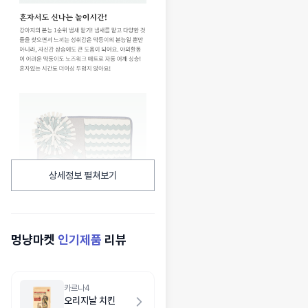
상세정보 펼쳐보기
멍냥마켓
인기제품
리뷰
카르나4
오리지날 치킨