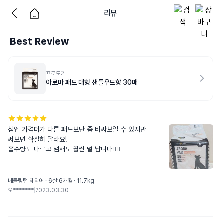
리뷰
Best Review
프로도기
아로마 패드 대형 샌들우드향 30매
첨엔 가격대가 다른 패드보단 좀 비싸보일 수 있지만

써보면 확실히 달라요!

흡수량도 다르고 냄새도 훨씬 덜 납니다👍🏻
베들링턴 테리어 · 6살 6개월 · 11.7kg
오*******
|
2023.03.30