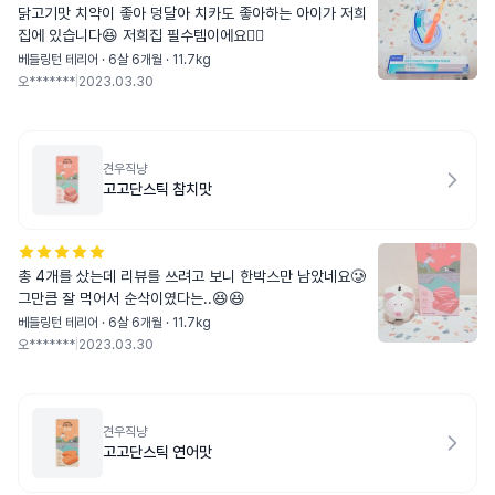
닭고기맛 치약이 좋아 덩달아 치카도 좋아하는 아이가 저희
집에 있습니다😆 저희집 필수템이에요👍🏻
베들링턴 테리어 · 6살 6개월 · 11.7kg
오*******
|
2023.03.30
견우직냥
고고단스틱 참치맛
총 4개를 샀는데 리뷰를 쓰려고 보니 한박스만 남았네요🥲
그만큼 잘 먹어서 순삭이였다는..😆😆
베들링턴 테리어 · 6살 6개월 · 11.7kg
오*******
|
2023.03.30
견우직냥
고고단스틱 연어맛