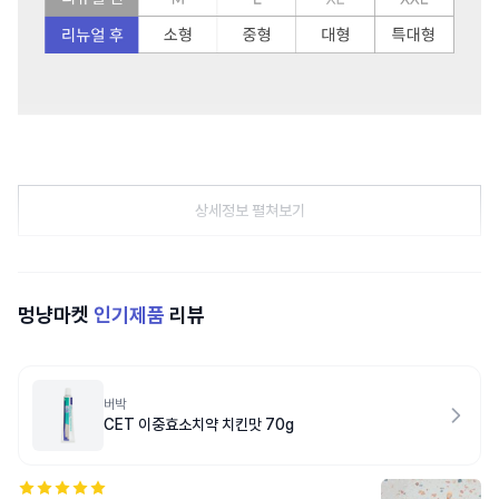
상세정보 펼쳐보기
멍냥마켓
인기제품
리뷰
버박
CET 이중효소치약 치킨맛 70g