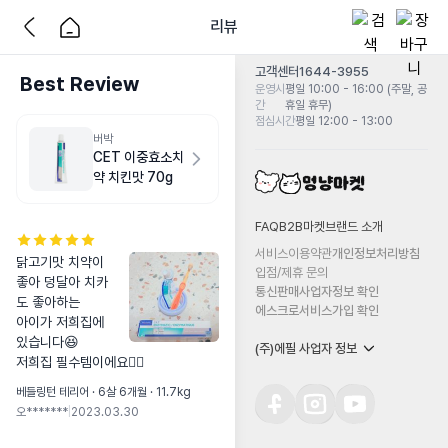
리뷰
고객센터
1644-3955
Best Review
운영시
평일 10:00 - 16:00 (주말, 공
간
휴일 휴무)
점심시간
평일 12:00 - 13:00
버박
CET 이중효소치
약 치킨맛 70g
FAQ
B2B마켓
브랜드 소개
서비스이용약관
개인정보처리방침
닭고기맛 치약이 
입점/제휴 문의
좋아 덩달아 치카
통신판매사업자정보 확인
도 좋아하는

에스크로서비스가입 확인
아이가 저희집에 
있습니다😆

(주)에필 사업자 정보
저희집 필수템이에요👍🏻
베들링턴 테리어 · 6살 6개월 · 11.7kg
오*******
|
2023.03.30