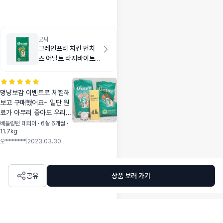
굿씨
그레인프리 치킨 먼치
즈 어덜트 라지바이트
2kg
멍냥보감 이벤트로 체험해
보고 구매했어요~ 일단 원
료가 아무리 좋아도 우리아
이가 먹지 않는다면 말짱
베들링턴 테리어 · 6살 6개월 ·
11.7kg
꽝이잖아요🥲 헌데 곤충사
오*******
|
2023.03.30
료를 처음 접했음에도 오독
오독 너무 잘 먹고 예쁜 응
가 싸주고해서 1차로 👏🏻
그리고 저희 아이가 좀 통
공유
상품 보러 가기
통한편인데 기존에 먹이고
있는 사료는 원료는 좋지만
생육이 들어가면 칼로리가
거의 다 높더라구요..?😭
그렇다고 다이어트 사료라