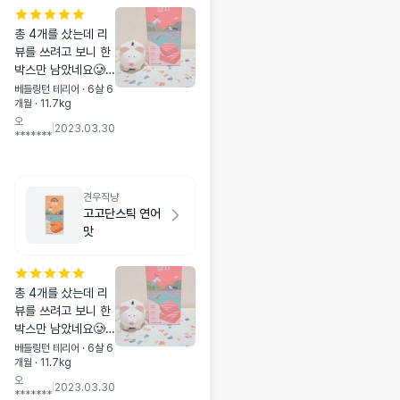
총 4개를 샀는데 리
뷰를 쓰려고 보니 한
박스만 남았네요🥲
그만큼 잘 먹어서 순
베들링턴 테리어 · 6살 6
개월 · 11.7kg
삭이였다는..😆😆
오
|
2023.03.30
*******
견우직냥
고고단스틱 연어
맛
총 4개를 샀는데 리
뷰를 쓰려고 보니 한
박스만 남았네요🥲
그만큼 잘 먹어서 순
베들링턴 테리어 · 6살 6
개월 · 11.7kg
삭이였다는..😆😆
오
|
2023.03.30
*******