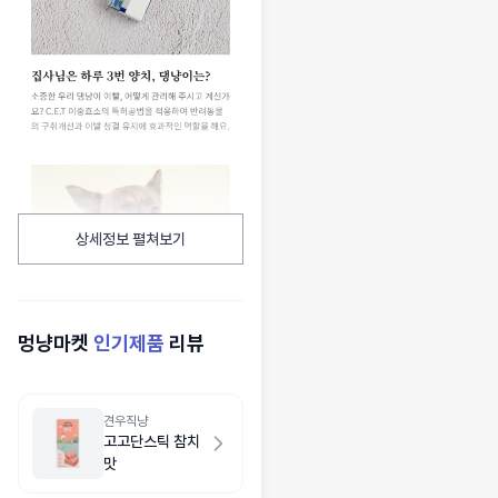
상세정보 펼쳐보기
멍냥마켓
인기제품
리뷰
견우직냥
고고단스틱 참치
맛