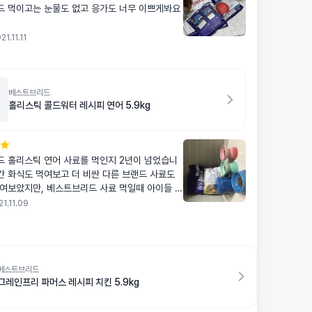
 먹이고는 눈물도 없고 응가도 너무 이쁘게봐요
문에 홀리스틱 캣이랑 섞어가며 급여하고있어요
21.11.11
족합니다!
베스트브리드
홀리스틱 콜드워터 레시피 연어 5.9kg
 홀리스틱 연어 사료를 먹인지 2년이 넘었습니
중간 화식도 먹여보고 더 비싼 다른 브랜드 사료도
여보았지만, 베스트브리드 사료 먹일때 아이들 변
 좋아 늘 다시 돌아오게 되는 사료입니다.
21.11.09
 아마씨 알러지에 닭고기, 소고기, 오리고기 등을
분의 육류 종류에 알러지가 있어 국내에 유통되는
일 수 있는 사료 종류가 많지 않습니다. 베스트브리
아이가 알러지 있는 성분이 전혀 없고 기호성도 좋
베스트브리드
리고 가성비도 정말 좋습니다.
그레인프리 파머스 레시피 치킨 5.9kg