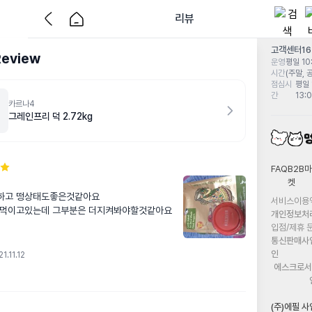
리뷰
고객센터
1
Review
운영
평일 10:
시간
(주말, 
점심시
평일 
간
13:
카르나4
그레인프리 덕 2.72kg
FAQ
B2B마
켓
하고 떵상태도좋은것같아요

서비스이용
 먹이고있는데 그부분은 더지켜봐야할것같아요
개인정보처
입점/제휴 
통신판매사
인
1.11.12
에스크로서
(주)에필 사