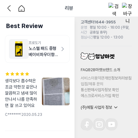
리뷰
고객센터
1644-3955
Best Review
운영
평일 10:00 - 16:00 (주말,
시간
공휴일 휴무)
점심시간
평일 12:00 - 13:00
프로도기
노스멜 패드 중형
베이비파우더향
50매
FAQ
B2B마켓
브랜드 소개
서비스이용약관
개인정보처리방침
생각보다 흡수력은 
입점/제휴 문의
조금 약한것 같은나 
통신판매사업자정보 확인
깔끔하고 냄새 많이 
에스크로서비스가입 확인
안나서 나름 만족하
면 잘 쓰고 있어요
(주)에필 사업자 정보
C*******
|
2020.05.23