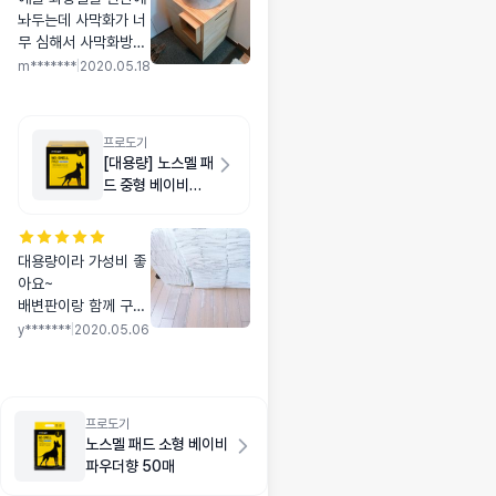
놔두는데 사막화가 너
무 심해서 사막화방지
화장실 엄청 찾아보다
m*******
|
2020.05.18
가 해당제품으로 주문
했는데 사이즈도 딱이
구 사막화가 정말 없어
프로도기
졌어요...신세계에요ㅠ
[대용량] 노스멜 패
ㅠ화장실에서 응아하
드 중형 베이비파
구 바로 튀어나오면서
우더향 200매
우다다해서 방까지 모
래가 장난이아니였는
대용량이라 가성비 좋
데 2층으로 뛰어올라
아요~
와서 화장실입구까지
배변판이랑 함께 구매
걸어나와야하니까 그
했어요~
사이에 모래가 다 떨어
y*******
|
2020.05.06
항상 구매하는 패드 너
져서 밖에 모래가 하나
무 좋아요~
두 안떨어져요 정말 ㅜ
ㅜ그리구 둘째가 뚱냥
이라서 입구 사이즈 걸
프로도기
어나오는곳 사이즈 이
노스멜 패드 소형 베이비
런거 엄청 신경썼는데
파우더향 50매
사이즈도 딱입니다 진