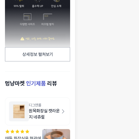
상세정보 펼쳐보기
멍냥마켓
인기제품
리뷰
디그앤롤
원목화장실 캣라운
지 네츄럴
애들 화장실을 현관에