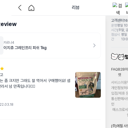
리뷰
고객센터
1
Review
운영
평일 10:
시간
(주말, 
점심시
평일 
간
13:
카르나4
이지츄 그레인프리 피쉬 1kg
FAQ
B2B마
켓
고

는 좀 크지만 그래도 잘 먹어서 구매했어요! 샘
서비스이용
라서 넘 만족입니다👍🏻
개인정보처
입점/제휴 
통신판매사
인
22.03.18
에스크로서
(주)에필 사