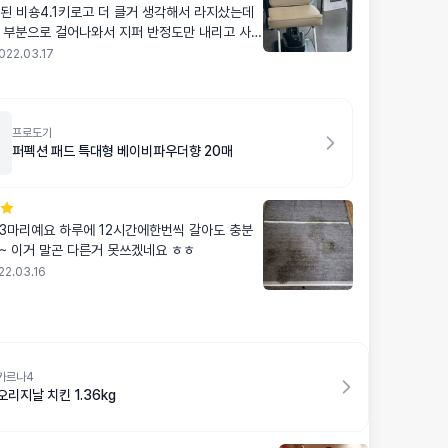
개월된 비숑4.1키로고 더 클거 생각해서 라지샀는데
 부분으로 걸어나와서 지퍼 반정도만 내리고 사용
022.03.17
프로도기
퍼펙션 패드 특대형 베이비파우더향 20매
3마리예요 하루에 12시간에한번씩 갈아도 충분
~ 이거 말곤 다른거 못쓰겠네요 ㅎㅎ
22.03.16
카르나4
오리지날 치킨 1.36kg