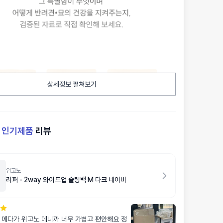
상세정보 펼쳐보기
켓
인기제품
리뷰
위고노
리퍼 - 2way 와이드업 슬링백 M 다크 네이비
 메다가 위고노 메니까 너무 가볍고 편안해요 정