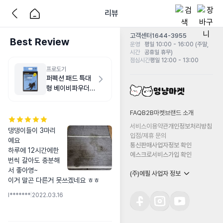
리뷰
고객센터
1644-3955
Best Review
운영
평일 10:00 - 16:00 (주말,
시간
공휴일 휴무)
점심시간
평일 12:00 - 13:00
프로도기
퍼펙션 패드 특대
형 베이비파우더향
20매
FAQ
B2B마켓
브랜드 소개
서비스이용약관
개인정보처리방침
댕댕이들이 3마리
입점/제휴 문의
예요

통신판매사업자정보 확인
하루에 12시간에한
에스크로서비스가입 확인
번씩 갈아도 충분해
서 좋아영~

(주)에필 사업자 정보
이거 말곤 다른거 못쓰겠네요 ㅎㅎ
l*******
|
2022.03.16