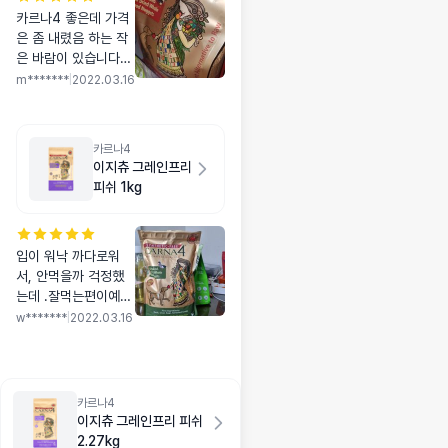
카르나4 좋은데 가격
은 좀 내렸음 하는 작
은 바람이 있습니다ㅠ
계속 급여하고 싶은데
m*******
|
2022.03.16
텅장이라 슬퍼요ㅠㅠ
카르나4
이지츄 그레인프리
피쉬 1kg
입이 워낙 까다로워
서, 안먹을까 걱정했
는데 .잘먹는편이예요
~^^기름기도 없고 고
w*******
|
2022.03.16
소한, 냄새가 나요~^^
카르나4
이지츄 그레인프리 피쉬
2.27kg