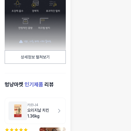
상세정보 펼쳐보기
멍냥마켓
인기제품
리뷰
카르나4
오리지날 치킨
1.36kg