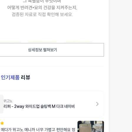
상세정보 펼쳐보기
켓
인기제품
리뷰
위고노
리퍼 - 2way 와이드업 슬링백 M 다크 네이비
 메다가 위고노 메니까 너무 가볍고 편안해요 정