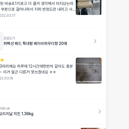
개월된 비숑4.1키로고 더 클거 생각해서 라지샀는데
 부분으로 걸어나와서 지퍼 반정도만 내리고 사용
022.03.17
프로도기
퍼펙션 패드 특대형 베이비파우더향 20매
3마리예요 하루에 12시간에한번씩 갈아도 충분
~ 이거 말곤 다른거 못쓰겠네요 ㅎㅎ
22.03.16
카르나4
오리지날 치킨 1.36kg