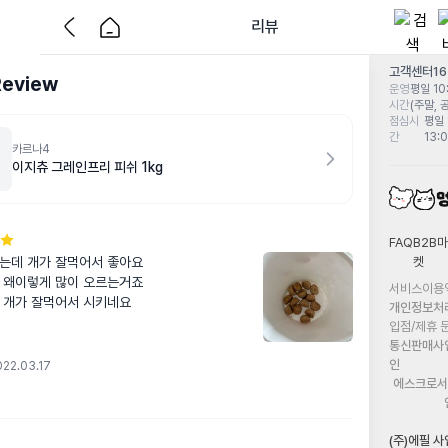
리뷰
고객센터
1
Review
운영
평일 10:
시간
(주말, 
점심시
평일 
간
13:
카르나4
이지츄 그레인프리 피쉬 1kg
FAQ
B2B마
켓
는데 개가 잘먹어서 좋아요

 왜이렇게 많이 오르는거죠

서비스이용
 개가 잘먹어서 시키네요
개인정보처
입점/제휴 
통신판매사
인
022.03.17
에스크로서
(주)에필 사