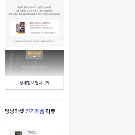
상세정보 펼쳐보기
멍냥마켓
인기제품
리뷰
벨칸도