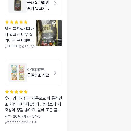
클래식 그레인
프리 말고기
1kg
평소 특별식일때마
다 말꼬리 너무 잘
먹어서 구매해보았
+
1
어요! 일단 저희 강
c*******
|
2025.11.11
아지에게 적당한 영
양성분들로 구성되
어있고 너무 높지
않은 단백질과 지방
아임디퍼런트
동결건조 사료
이라서 선택하게되
었고요. 저희는 가
끔 동결건조 토퍼랑
섞어주어서 과하지
우리 강아지한테 처음으로 이 동결건
않은 선에서 영양분
조 치킨 디너 줘봤는데, 생각보다 기
을 맞추기에 딱 좋
호성이 정말 좋아요. 물에 조금 불려
더라구요! 알아 진
주니까 촉촉해져서 소화도 잘 되는
짜 코스트코 마그네
시추 · 20살 7개월 · 5.1kg
것 같고, 토핑으로 올려줘도 엄청 잘
슘처럼 크긴한데;;
맑*******
|
2025.11.18
먹어요. 원재료도 깔끔해서 안심되
큰 알갱이도 씹어먹