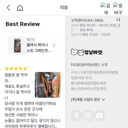
리뷰
고객센터
1644-3955
Best Review
운영시
평일 10:00 - 16:00 (주말, 공
간
휴일 휴무)
점심시간
평일 12:00 - 13:00
벨칸도
클래식 파이니
스트 그레인프
리 연어 1kg
FAQ
B2B마켓
브랜드 소개
서비스이용약관
개인정보처리방침
참말로 잘 먹어
입점/제휴 문의
요..

통신판매사업자정보 확인
재료도 확실하고 
에스크로서비스가입 확인
거기다 잘 먹어주
니

(주)에필 사업자 정보
감사함 이게 엄마의 마음인가봐요

무첨가 손수 만든 간식에 

엄선한 사료만 먹이니

눈물도 없어지고 탈도 생기지 않으니

아이와의 하루하루가 행복합니다..