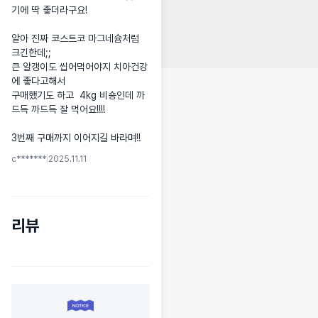
기에 딱 좋더라구요! 

알아 진짜 코스트코 마그네슘처럼 
크긴한데;; 

큰 알갱이도 씹어먹어야지 치아건강
에 좋다고해서 

구매했기도 하고  4kg 비숑인데 까
드득 까드득 잘 먹어요!!!! 

3번째 구매까지 이어지길 바라며!!
c*******
|
2025.11.11
리뷰