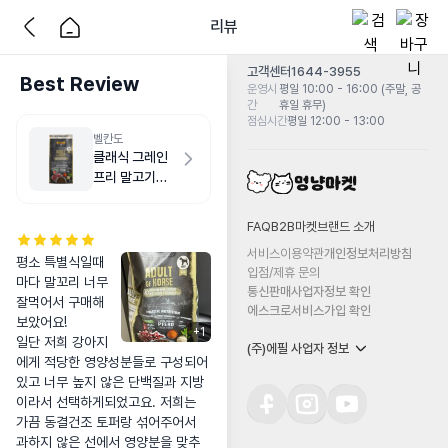
리뷰
고객센터
1644-3955
Best Review
운영시
평일 10:00 - 16:00 (주말, 공
간
휴일 휴무)
점심시간
평일 12:00 - 13:00
벨칸도
클래식 그레인
프리 말고기
1kg
FAQ
B2B마켓
브랜드 소개
서비스이용약관
개인정보처리방침
평소 특별식일때
입점/제휴 문의
마다 말꼬리 너무 
통신판매사업자정보 확인
잘먹어서 구매해
에스크로서비스가입 확인
보았어요! 

+
1
일단 저희 강아지
(주)에필 사업자 정보
에게 적당한 영양성분들로 구성되어
있고 너무 높지 않은 단백질과 지방
이라서 선택하게되었고요. 저희는 
가끔 동결건조 토퍼랑 섞어주어서 
과하지 않은 선에서 영양분을 맞추