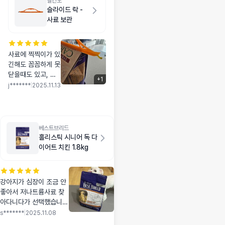
벨칸도
족해서 재구매할 것 같아요.
슬라이드 락 -
사료 보관
사료에 찍찍이가 있
긴해도 꼼꼼하게 못
닫을때도 있고, 자
+
1
주 열었다 닫았다
j*******
|
2025.11.13
하다보니 거의 다
먹어갈때쯤에는 찍
찍이가 재역활을 못
하는거 같아서 구매
베스트브리드
했어요~ 새거라 그
홀리스틱 시니어 독 다
런건지 끼울때 좀
이어트 치킨 1.8kg
뻑뻑하긴한데 밀봉
은 더 잘 될 듯 싶어
서 만족해용^^
강아지가 심장이 조금 안
좋아서 저나트륨사료 찾
아다니다가 선택했습니
다. 성분도 좋고 기호성도
s*******
|
2025.11.08
생각보다 훨씬 좋아서 너