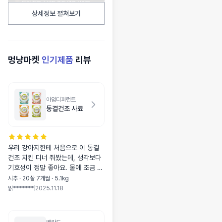
상세정보 펼쳐보기
멍냥마켓
인기제품
리뷰
아임디퍼런트
동결건조 사료
우리 강아지한테 처음으로 이 동결
건조 치킨 디너 줘봤는데, 생각보다
기호성이 정말 좋아요. 물에 조금 불
려주니까 촉촉해져서 소화도 잘 되
시추 · 20살 7개월 · 5.1kg
는 것 같고, 토핑으로 올려줘도 엄청
맑*******
|
2025.11.18
잘 먹어요. 원재료도 깔끔해서 안심
되고, 냄새도 부담 없어서 급여할 때
편해요. 양이 조금 아쉽긴 하지만 만