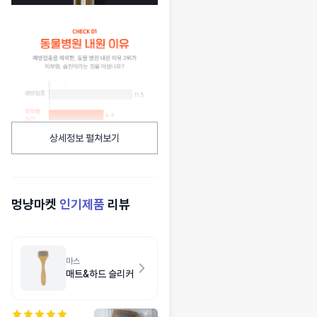
상세정보 펼쳐보기
멍냥마켓
인기제품
리뷰
마스
매트&하드 슬리커