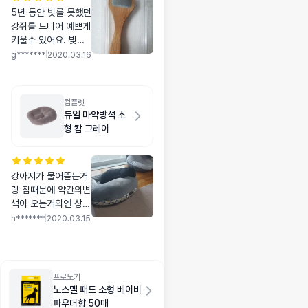
5년 동안 빗를 못했던
강쥐를 드디어 예쁘게
키울수 있어요. 빛을
만 보면 싫어하는 애
g*******
|
2020.03.16
긴데 지금 그냥 좋아
해서 자서 빗을 하게
됬어요. 불편한건 하
컴플렛
나만 있어요. 제 손에
듀얼 마약방석 소
닿을데 마다 너무 아
형 캄 그레이
프고 비,나요 . 애기
한태 괜찮은데 저 한
태 왜 그렀지 모르겠
강아지가 물어뜯는거
어요.
랑 침때문에 약간의변
색이 오는거외엔 상품
자체엔 문제없구요.세
h*******
|
2020.03.15
탁기빨래 괜찮아요
프로도기
노스멜 패드 소형 베이비
파우더향 50매