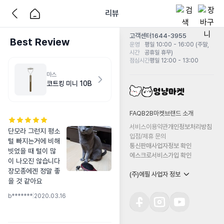
리뷰
고객센터
1644-3955
Best Review
운영
평일 10:00 - 16:00 (주말,
시간
공휴일 휴무)
점심시간
평일 12:00 - 13:00
마스
코트킹 미니 10B
FAQ
B2B마켓
브랜드 소개
서비스이용약관
개인정보처리방침
단모라 그런지 평소 
입점/제휴 문의
털 빠지는거에 비해 
통신판매사업자정보 확인
빗었을 때 털이 많
에스크로서비스가입 확인
이 나오진 않습니다 
장모종에겐 정말 좋
(주)에필 사업자 정보
을 것 같아요
b*******
|
2020.03.16