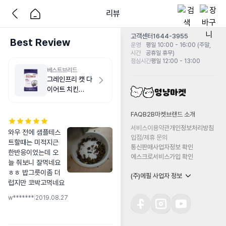
리뷰
고객센터
1644-3955
Best Review
운영
평일 10:00 - 16:00 (주말,
시간
공휴일 휴무)
점심시간
평일 12:00 - 13:00
베스트브리드
그레인프리 캣 다
이어트 치킨
1.8kg
FAQ
B2B마켓
브랜드 소개
서비스이용약관
개인정보처리방침
와우 전에 샘플테스
입점/제휴 문의
트할때는 미적지근
통신판매사업자정보 확인
한반응이었는데 오
에스크로서비스가입 확인
늘 줘보니 잘먹네요 
ㅎㅎ 밥그릇이좀 더
(주)에필 사업자 정보
럽지만 코박고먹네요
w*******
|
2019.08.27