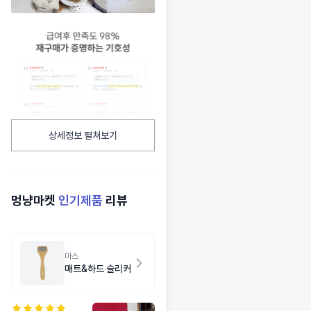
상세정보 펼쳐보기
멍냥마켓
인기제품
리뷰
마스
매트&하드 슬리커