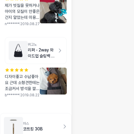
제가 빗질을 못하거나
아이의 모질이 안좋은
건지 알았는데 미용실
다녀온것처럼 아이가
n*******
|
2019.08.27
뽀송뽀송해졌어요
위고노
리퍼 - 2way 와
이드업 슬링백 M
다크 네이비
디자이좋고 수납좋아
요 근데 소형견한테는
조금커서 방석을 깔아
줘야해요~스몰사이즈
b*******
|
2019.08.22
도 만들면 더 좋을거
같아요
마스
코트킹 30B