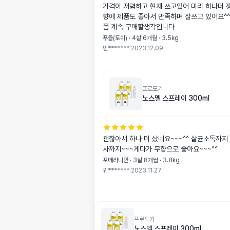
가격이 저렴하고 현재 쓰고있어 미리 하나더 
향에 제품도 좋아서 만족하며 잘쓰고 있어요^
쯤 계속 구매할생각입니다
푸들(토이) · 4살 6개월 · 3.5kg
먼*******
|
2023.12.09
프로도기
노스멜 스프레이 300ml
괜찮아서 하나 더 샀네요~~~^^ 살균소독까지
사까지~~~게다가 무향으로 좋아요~~~^^
포메라니안 · 3살 8개월 · 3.8kg
귀*******
|
2023.11.27
프로도기
노스멜 스프레이 300ml