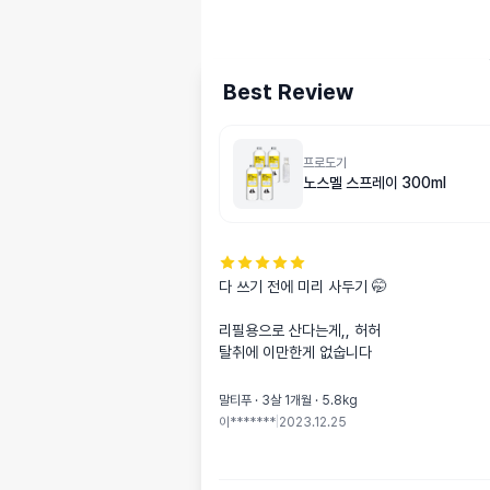
Best Review
프로도기
노스멜 스프레이 300ml
다 쓰기 전에 미리 사두기 🤭 

리필용으로 산다는게,, 허허  

탈취에 이만한게 없숩니다
말티푸 · 3살 1개월 · 5.8kg
이*******
|
2023.12.25