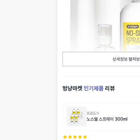
상세정보 펼쳐보
멍냥마켓
인기제품
리뷰
프로도기
노스멜 스프레이 300ml