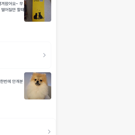
쟁겨왔어요~ 무
^ 떨어질만 할때
 한번에 안개분