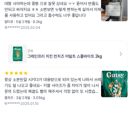
대형 사야하는데 중형 으로 잘못 샀네요 ㅜㅜ 뜯어서 반품도
안되고 써야지요 ㅎㅎ 소변보면 누렇게 변하는게 싫어서 이제
품 사용하고 있어요 그리고 흡수력도 너무 좋답니다
말티푸 · 5살 2개월 · 9.2kg
후*******
|
2025.02.04
굿씨
그레인프리 치킨 먼치즈 어덜트 스몰바이트 2kg
항상 소분된걸 시키다가 대용량으로 되어 있는게 나와서 쓰레
기도 덜 나오고 좋네요~ 키블 사이즈가 좀 차이가 많이 나서
문의 드렸는데 해결도 빨리 해주셔서 걱정 없이 또 시켰습니
다~ 다음번에 새로 시킨거랑 비교를 해봐야겠지만 키블 사이
폼피츠 · 3살 2개월 · 3.05kg
즈가 조금 더 일정해지면 좋겠다는 생각이 들었습니다ㅎㅎ
하*******
|
2025.01.10