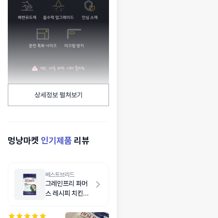
상세정보 펼쳐보기
멍냥마켓
인기제품
리뷰
베스트브리드
그레인프리 파머
스 레시피 치킨
1.8kg