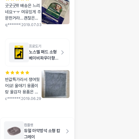
굿굿굿!!! 배송은 느리
네요ㅜㅜ 여유있게 주
문한거라...괜찮은
데...급할때는안될거
q*******
|
2019.07.03
같아요! 아가들이 잘
먹어서 4팩째 먹이고
있어용~
프로도기
노스멜 패드 소형
베이비파우더향
50매
반값특가라서 쟁여뒀
어요! 울애기 용품이
랑 울감자 용품은 팬
트리에 쟁여 둬야 마
c*******
|
2019.06.29
음이 든든 하네요~~
컴플렛
듀얼 마약방석 소형 캄
그레이