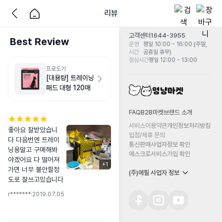
리뷰
고객센터
1644-3955
Best Review
운영
평일 10:00 - 16:00 (주말,
시간
공휴일 휴무)
점심시간
평일 12:00 - 13:00
프로도기
[대용량] 트레이닝
패드 대형 120매
FAQ
B2B마켓
브랜드 소개
서비스이용약관
개인정보처리방침
좋아요 잘받았습니
입점/제휴 문의
다 다음번엔 트레이
통신판매사업자정보 확인
닝용말고 구매해봐
에스크로서비스가입 확인
야겠어요 다 떨어져
+
1
가면 너무 불안할정
(주)에필 사업자 정보
도로 잘쓰고있습니다
r*******
|
2019.07.05