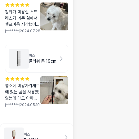
강쥐가 미용실 스트
레스가 너무 심해서
셀프미용 시작했어요
숱가위 저렴이 쓰다
j*******
|
2024.07.28
가 도저히 속도가 안
나서 장비욕심 나더
라구요 비용은 좀 나
가더라도 한번 미용
마스
플러쉬 콤 19cm
실 갈 비용이니까 과
감히 질렀는지 확실
히 저렴이랑 비교가
안되게 절삭력이 좋
평소에 미용가위세트
습니다 셀프미용은
에 있는 콤을 사용했
삐뚤빼뚤 어쩔 수 없
었는데 애도 아파하
네요 그나마 이 숱가
는 것 같고 무게가 무
위는 삐뚤빼뚤은 덜
j*******
|
2024.05.19
거워서 제대로 된 콤
티나네요
을 사야겠다 싶었어
요! 마스알코소 콤을
우연히 알게 돼서 구
마스
매해봤는데 넘 좋네