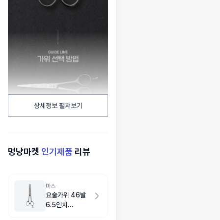
상세정보 펼쳐보기
멍냥마켓
인기제품
리뷰
마스
요술가위 46발
6.5인치
(16.5cm)