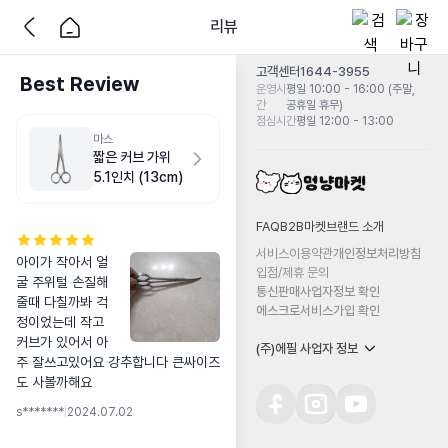
리뷰
고객센터
1644-3955
Best Review
운영시
평일 10:00 - 16:00 (주말,
간
공휴일 휴무)
점심시간
평일 12:00 - 13:00
마스
짧은 커브 가위
5.1인치 (13cm)
FAQ
B2B마켓
브랜드 소개
서비스이용약관
개인정보처리방침
아이가 작아서 얼
입점/제휴 문의
굴 주위털 손질해
통신판매사업자정보 확인
줄때 다칠까봐 걱
에스크로서비스가입 확인
정이었는데 작고 
커브가 있어서 아
(주)에필 사업자 정보
주 잘쓰고있어요 강추합니다 큰싸이즈
도 사볼까해요
s*******
|
2024.07.02