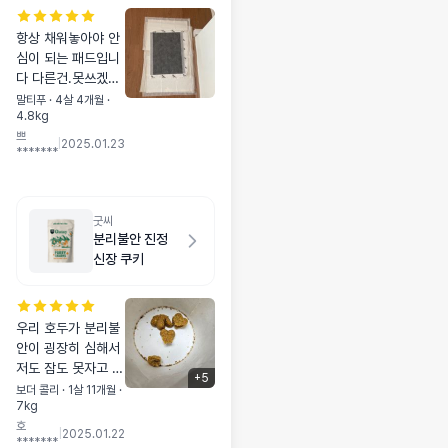
항상 채워놓아야 안
심이 되는 패드입니
다 다른건.못쓰겠어
요 두툼하고 잘새지
말티푸 · 4살 4개월 ·
4.8kg
않고 냄새도 걱정없
쁘
는 프로도기만 사용
|
2025.01.23
*******
중입니다
굿씨
분리불안 진정
신장 쿠키
우리 호두가 분리불
안이 굉장히 심해서
저도 잠도 못자고 ㅠ
+
5
식분증까지 있고 혼
보더 콜리 · 1살 11개월 ·
7kg
자두면 하울링 심하
호
게하고 ㅠ 서로 힘들
|
2025.01.22
*******