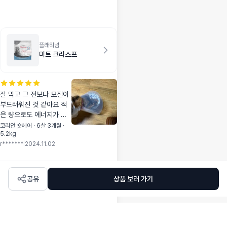
어가지고 우리 호두
진정하라고 이거라
도 사서 먹이면 그나
마 , 나아질까 싶어
서 사서 먹였는데 생
플래티넘
각보다 효과 조금 있
미트 크리스프
어요 쿠키가 생각보
다 딱딱해서 통으로
는 안주고 손으로 부
셔서 주고있고 물을
잘 먹고 그 전보다 모질이
살짝 적셔주니까 먹
부드러워진 것 같아요 적
기가 좀 수월해요 처
은 량으로도 에너지가 충
음에 진짜 심했는데
분한 것 같습니다
코리안 숏헤어 · 6살 3개월 ·
꾸준히 먹이니까 이
5.2kg
제는 혼자서 잘 기다
r*******
|
2024.11.02
리고 잠도 잘 자요
식분증도 어느정도
고쳐졌지만, 완벽은
공유
상품 보러 가기
아니에요 ㅜ 그래도
잘 먹어요 많이는 안
주고 1-2개씩 나눠
서 급여중이에요 그
리고 ㅋㅋㅋㅋ 쿠키