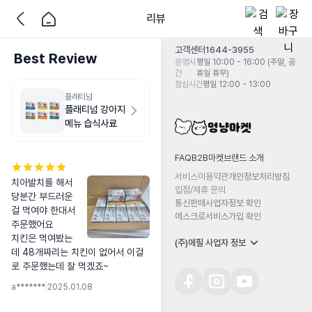
리뷰
고객센터
1644-3955
Best Review
운영시
평일 10:00 - 16:00 (주말, 공
간
휴일 휴무)
점심시간
평일 12:00 - 13:00
플래티넘
플래티넘 강아지
메뉴 습식사료
FAQ
B2B마켓
브랜드 소개
서비스이용약관
개인정보처리방침
치아발치를 해서 
입점/제휴 문의
당분간 부드러운
통신판매사업자정보 확인
걸 먹여야 한대서
에스크로서비스가입 확인
주문했어요

치킨은 먹여봤는
(주)에필 사업자 정보
데 48개짜리는 치킨이 없어서 이걸
로 주문했는데 잘 먹겠죠~
a*******
|
2025.01.08