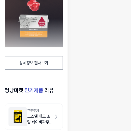
상세정보 펼쳐보기
멍냥마켓
인기제품
리뷰
프로도기
노스멜 패드 소
형 베이비파우더
향 50매