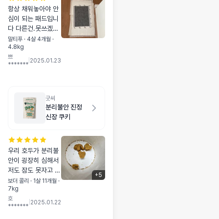
항상 채워놓아야 안
심이 되는 패드입니
다 다른건.못쓰겠어
요 두툼하고 잘새지
말티푸 · 4살 4개월 ·
4.8kg
않고 냄새도 걱정없
쁘
는 프로도기만 사용
|
2025.01.23
*******
중입니다
굿씨
분리불안 진정
신장 쿠키
우리 호두가 분리불
안이 굉장히 심해서
저도 잠도 못자고 ㅠ
+
5
식분증까지 있고 혼
보더 콜리 · 1살 11개월 ·
7kg
자두면 하울링 심하
호
게하고 ㅠ 서로 힘들
|
2025.01.22
*******
어가지고 우리 호두