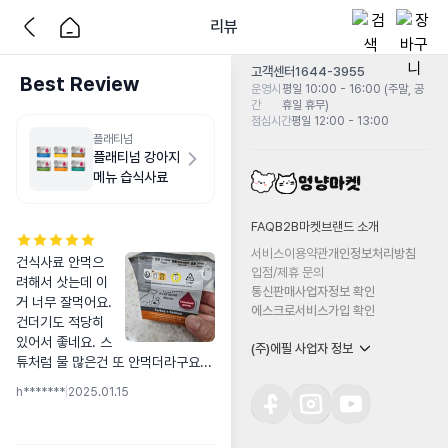
리뷰
고객센터
1644-3955
Best Review
운영시
평일 10:00 - 16:00 (주말, 공
간
휴일 휴무)
점심시간
평일 12:00 - 13:00
플래티넘
플래티넘 강아지
메뉴 습식사료
FAQ
B2B마켓
브랜드 소개
서비스이용약관
개인정보처리방침
건식사료 안먹으
입점/제휴 문의
려해서 삿는데 이
통신판매사업자정보 확인
거 너무 잘먹어요. 
에스크로서비스가입 확인
건더기도 적당히 
있어서 좋네요. 스
(주)에필 사업자 정보
튜처럼 물 많은건 또 안먹더라구요...
h*******
|
2025.01.15