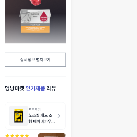
상세정보 펼쳐보기
멍냥마켓
인기제품
리뷰
프로도기
노스멜 패드 소
형 베이비파우더
향 50매