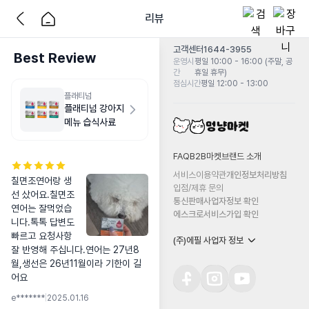
리뷰
고객센터
1644-3955
Best Review
운영시
평일 10:00 - 16:00 (주말, 공
간
휴일 휴무)
점심시간
평일 12:00 - 13:00
플래티넘
플래티넘 강아지
메뉴 습식사료
FAQ
B2B마켓
브랜드 소개
서비스이용약관
개인정보처리방침
칠면조연어랑 생
입점/제휴 문의
선 샀어요.칠면조
통신판매사업자정보 확인
연어는 잘먹었습
에스크로서비스가입 확인
니다.톡톡 답변도 
빠르고 요청사항 
(주)에필 사업자 정보
잘 반영해 주십니다.연어는 27년8
월,생선은 26년11월이라 기한이 길
어요
e*******
|
2025.01.16