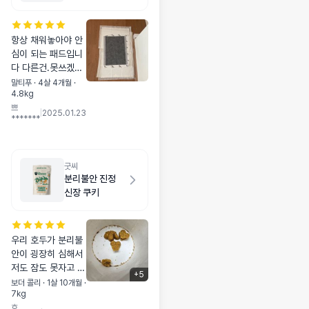
향 50매
항상 채워놓아야 안
심이 되는 패드입니
다 다른건.못쓰겠어
요 두툼하고 잘새지
말티푸 · 4살 4개월 ·
4.8kg
않고 냄새도 걱정없
쁘
는 프로도기만 사용
|
2025.01.23
*******
중입니다
굿씨
분리불안 진정
신장 쿠키
우리 호두가 분리불
안이 굉장히 심해서
저도 잠도 못자고 ㅠ
+
5
식분증까지 있고 혼
보더 콜리 · 1살 10개월 ·
7kg
자두면 하울링 심하
호