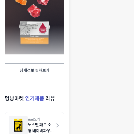
상세정보 펼쳐보기
멍냥마켓
인기제품
리뷰
프로도기
노스멜 패드 소
형 베이비파우더