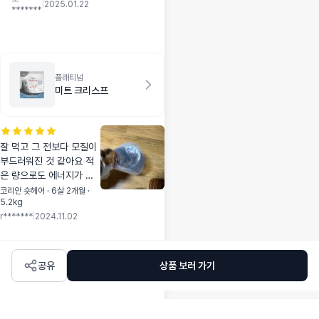
게하고 ㅠ 서로 힘들
|
2025.01.22
*******
어가지고 우리 호두
진정하라고 이거라
도 사서 먹이면 그나
마 , 나아질까 싶어
서 사서 먹였는데 생
플래티넘
각보다 효과 조금 있
미트 크리스프
어요 쿠키가 생각보
다 딱딱해서 통으로
는 안주고 손으로 부
셔서 주고있고 물을
잘 먹고 그 전보다 모질이
살짝 적셔주니까 먹
부드러워진 것 같아요 적
기가 좀 수월해요 처
은 량으로도 에너지가 충
음에 진짜 심했는데
분한 것 같습니다
코리안 숏헤어 · 6살 2개월 ·
꾸준히 먹이니까 이
5.2kg
제는 혼자서 잘 기다
r*******
|
2024.11.02
리고 잠도 잘 자요
식분증도 어느정도
고쳐졌지만, 완벽은
공유
상품 보러 가기
아니에요 ㅜ 그래도
잘 먹어요 많이는 안
주고 1-2개씩 나눠
서 급여중이에요 그