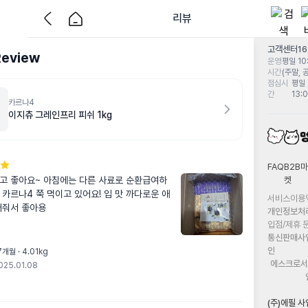
리뷰
고객센터
1
Review
운영
평일 10:
시간
(주말, 
점심시
평일 
간
13:
카르나4
이지츄 그레인프리 피쉬 1kg
FAQ
B2B마
켓
고 좋아요~ 아침에는 다른 사료로 순환급여하
 카르나4 쭉 먹이고 있어요! 입 맛 까다로운 애
서비스이용
어줘서 좋아용
개인정보처
입점/제휴 
통신판매사
인
개월 · 4.01kg
에스크로서
025.01.08
(주)에필 사