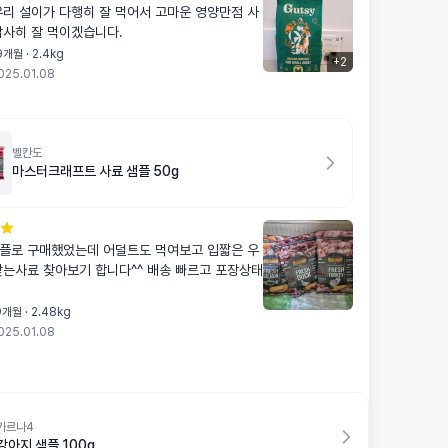
우리 설이가 다행히 잘 먹어서 고마운 영양만점 사
감사히 잘 먹이겠습니다.
개월 · 2.4kg
+
2
025.01.08
벨칸도
마스터크래프트 사료 샘플 50g
플로 구매했었는데 어덜트도 먹여보고 입짧은 우
맞는사료 찾아보기 합니다^^ 배송 빠르고 포장상태
개월 · 2.48kg
025.01.08
카르나4
강아지 샘플 100g