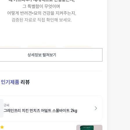
상세정보 펼쳐보기
켓
인기제품
리뷰
굿씨
그레인프리 치킨 먼치즈 어덜트 스몰바이트 2kg