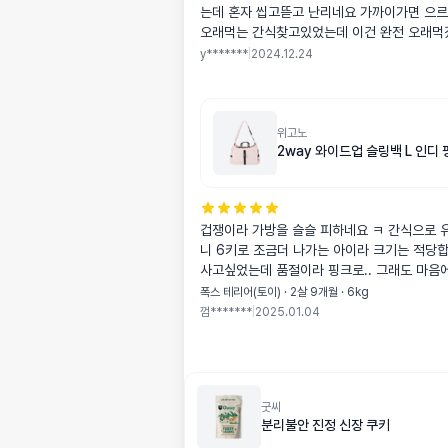
는데 혼자 씹고뜯고 난리네요 가까이가면 으
오래먹는 간식찾고있었는데 이건 완전 오래먹
피라냐 이빨이라 어떤간식이던5분컷 이었는데
y*******
|
2024.12.24
분도 좋고 오래먹구 조아영 다 먹음 재구매하
위고노
2way 와이드업 슬링백 L 인디 
겁쟁이라 가방을 슬슬 피하네요 ㅋ 간식으로 
니 6키로 조금더 나가는 아이라 크기는 적당
사고싶었는데 품절이라 핑크로.. 그래도 마음에
미가 들어보니 크긴큽니다 ㅎㅎ
폭스 테리어(토이) · 2살 9개월 · 6kg
껌*******
|
2025.01.04
굿씨
분리불안 진정 신장 쿠키