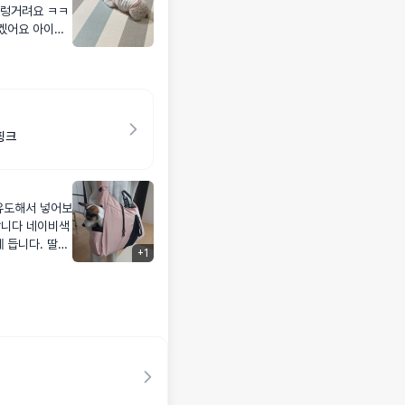
르렁거려요 ㅋㅋ
겠어요 아이가
 애드츄는 성
려구요
핑크
유도해서 넣어보
합니다 네이비색
 듭니다. 딸래
+
1