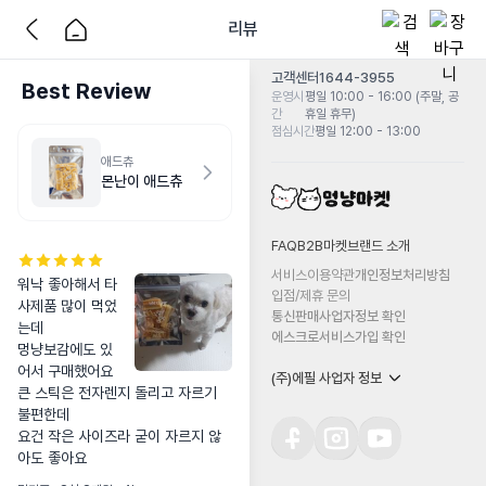
리뷰
고객센터
1644-3955
Best Review
운영시
평일 10:00 - 16:00 (주말, 공
간
휴일 휴무)
점심시간
평일 12:00 - 13:00
애드츄
몬난이 애드츄
FAQ
B2B마켓
브랜드 소개
서비스이용약관
개인정보처리방침
워낙 좋아해서 타
입점/제휴 문의
사제품 많이 먹었
통신판매사업자정보 확인
는데 

에스크로서비스가입 확인
멍냥보감에도 있
어서 구매했어요 

(주)에필 사업자 정보
큰 스틱은 전자렌지 돌리고 자르기 
불편한데 

요건 작은 사이즈라 굳이 자르지 않
아도 좋아요