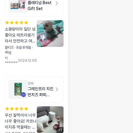
플래티넘 Best
Gift Set
소용량이라 일단 넘
좋아요 테트라용기
라서 안전하고 여행
갈때 들고 가서 급여
말티즈 · 8살 8개월 ·
4kg
하기 좋네요 터키는
박
벌써 먹어서 사진이
|
2024.12.05
*******
없네요
굿씨
그레인프리 치킨
먼치즈 퍼피
1.5kg
우선 잘먹어서 너무
너무 좋아요! 카르나
이지츄 먹을때는 너
+
1