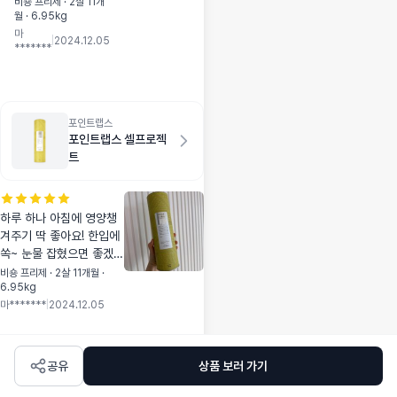
무 안먹어서 속상했
비숑 프리제 · 2살 11개
월 · 6.95kg
는데ㅎ 허겁지겁 맛
마
있게 잘먹어서 마음
|
2024.12.05
*******
이 너무 좋아요:) 그
런데 ㅠㅠ 변냄새가
전혀 없었는데, 냄새
는 굉장해요 ㅠㅠ 카
르나랑 섞여먹어야
포인트랩스
포인트랩스 셀프로젝
하나바요 사료 안먹
트
을땐 강추드려요-
하루 하나 아침에 영양챙
겨주기 딱 좋아요! 한입에
쏙~ 눈물 잡혔으면 좋겠네
요:) 통이 너무 고급져서
비숑 프리제 · 2살 11개월 ·
6.95kg
여기저기 두어도 예뻐요❣️
마*******
|
2024.12.05
공유
상품 보러 가기