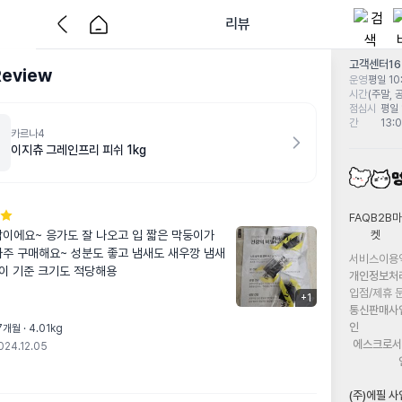
리뷰
고객센터
1
Review
운영
평일 10:
시간
(주말, 
점심시
평일 
간
13:
카르나4
이지츄 그레인프리 피쉬 1kg
FAQ
B2B마
켓
밥이에요~ 응가도 잘 나오고 입 짧은 막둥이가 
자주 구매해요~ 성분도 좋고 냄새도 새우깡 냄새
서비스이용
둥이 기준 크기도 적당해용
개인정보처
입점/제휴 
+
1
통신판매사
인
개월 · 4.01kg
에스크로서
024.12.05
(주)에필 사