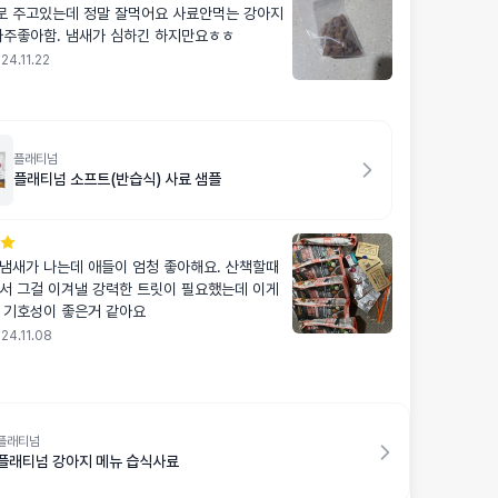
 주고있는데 정말 잘먹어요 사료안먹는 강아지
아주좋아함. 냄새가 심하긴 하지만요ㅎㅎ
24.11.22
플래티넘
플래티넘 소프트(반습식) 사료 샘플
냄새가 나는데 애들이 엄청 좋아해요. 산책할때
서 그걸 이겨낼 강력한 트릿이 필요했는데 이게
 기호성이 좋은거 같아요
24.11.08
플래티넘
플래티넘 강아지 메뉴 습식사료