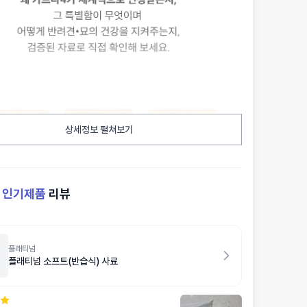
상세정보 펼쳐보기
켓
인기제품
리뷰
플래티넘
플래티넘 소프트(반습식) 사료