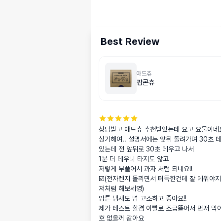
Best Review
애드츄
팝콘츄
상담받고 애드츄 추천받았는데 요고 요물이네요
싱기해여.. 설명서에는 앞뒤 돌려가며 30초 
있는데 전 앞뒤로 30초 데우고 나서

1분 더 데우니 타지도 않고

저렇게 부풀어서 과자 처럼 되네요!!

☑️(전자렌지 돌리면서 터득한건데 잘 데워야지
저처럼 해보세영)

암튼 냄새도 넘 고소하고 좋아요!! 

제가 테스트 할겸 이빨로 조금뜯어서 먼저 먹
호 없을꺼 같아요 
