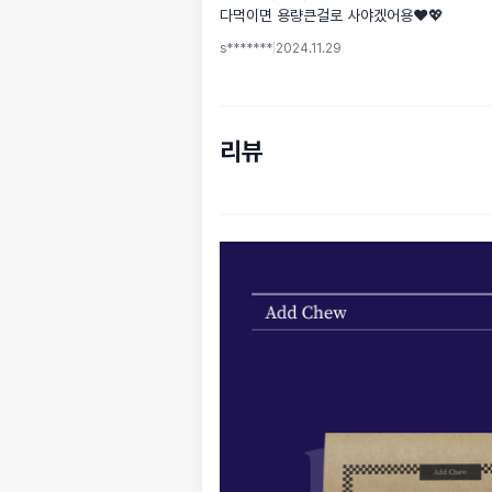
다먹이면 용량큰걸로 사야겠어용❤️💖
s*******
|
2024.11.29
리뷰