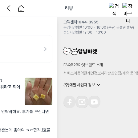
리뷰
고객센터
1644-3955
운영시간
평일 10:00 - 16:00 (주말, 공휴일 휴무)
점심시간
평일 12:00 - 13:00
FAQ
B2B마켓
브랜드 소개
서비스이용약관
개인정보처리방침
입점/제휴 문의


(주)에필 사업자 정보
데워라고 되어
 안딱딱해요! 후기를 보신다면 
어봣는데 좋아여 ㅎㅎ합격‼️호불