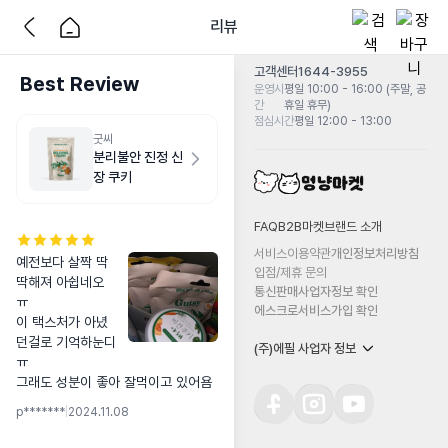
리뷰
고객센터
1644-3955
Best Review
운영시
평일 10:00 - 16:00 (주말, 공
간
휴일 휴무)
점심시간
평일 12:00 - 13:00
굿씨
분리불안 진정 신
장 쿠키
FAQ
B2B마켓
브랜드 소개
서비스이용약관
개인정보처리방침
예전보다 살짝 딱
입점/제휴 문의
딱해져 아쉽네오 
통신판매사업자정보 확인
ㅠ

에스크로서비스가입 확인
이 택스처가 아녔
던걸로 기억하눈디
(주)에필 사업자 정보
ㅠ 

그래도 성분이 좋아 잘먹이고 있어욤
p*******
|
2024.11.08