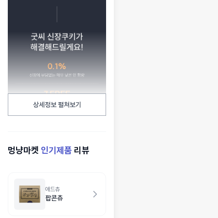
상세정보 펼쳐보기
멍냥마켓
인기제품
리뷰
애드츄
팝콘츄