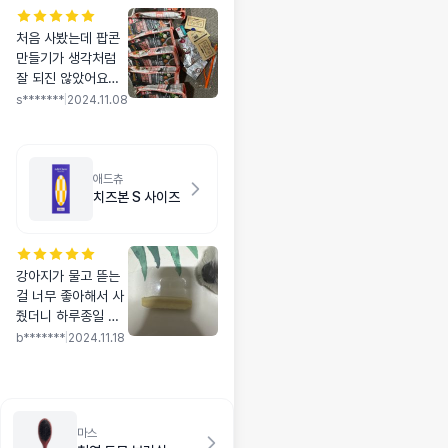
처음 사봤는데 팝콘
만들기가 생각처럼
잘 되진 않았어요ㅠ
ㅠ 근데 어쨌든 적당
s*******
|
2024.11.08
히 딱딱해서 이가 튼
튼한 아이들 치석에
는 좋을거 같아요. 애
들이 맛있게 먹어요
애드츄
치즈본 S 사이즈
강아지가 물고 뜯는
걸 너무 좋아해서 사
줬더니 하루종일 맛
보고 한개가지고 며
b*******
|
2024.11.18
칠때 놉니다 빈틈 닳
았네요 강아지가 좋
아해서 저도 만족해
요
마스