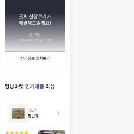
상세정보 펼쳐보기
멍냥마켓
인기제품
리뷰
애드츄
팝콘츄