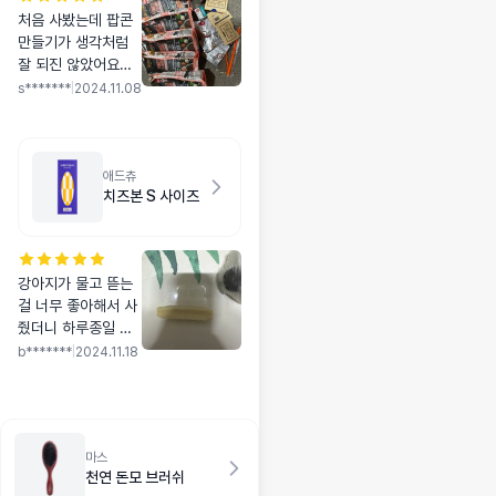
처음 사봤는데 팝콘
만들기가 생각처럼
잘 되진 않았어요ㅠ
ㅠ 근데 어쨌든 적당
s*******
|
2024.11.08
히 딱딱해서 이가 튼
튼한 아이들 치석에
는 좋을거 같아요. 애
들이 맛있게 먹어요
애드츄
치즈본 S 사이즈
강아지가 물고 뜯는
걸 너무 좋아해서 사
줬더니 하루종일 맛
보고 한개가지고 며
b*******
|
2024.11.18
칠때 놉니다 빈틈 닳
았네요 강아지가 좋
아해서 저도 만족해
요
마스
천연 돈모 브러쉬