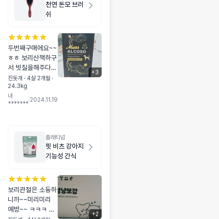
천연 돈모 브러
쉬
두번째구매에요~~
ㅎㅎ 보리산책하구
서 빗질을해주다보
+
3
니 하루에 두번씩
진돗개 · 4살 2개월 ·
24.3kg
꼭사용하는제품이
내
에요~~ 첨에 구매
|
2024.11.19
*******
해서 썻을때보다
지금은 솔이좀빠져
서 다시하나구매했
어요~~ 산책하면
플래티넘
서 풀에두들어가구
핏 비츠 강아지
하니까 빗질을꼰해
기능성 간식
줘야하거든여~~요
브러쉬로빗질하면
제거두잘되구 털두
보리관절은 소듕하
부드러워지더라구
니까~~미리미리
여~~아프지두않아
예방~~ ㅋㅋㅋ 가
서 보리두 빗질할
+
2