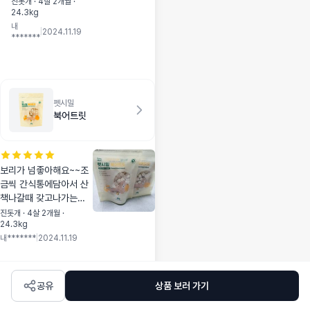
방에넣고다니는것
진돗개 · 4살 2개월 ·
때 가만히있구요~
24.3kg
두 구매해서 같이
~ 암튼!잘사용하구
내
구매했어요~~ 훈
|
2024.11.19
있담니당~~~ㅎㅎ
*******
련용간식으로도 괜
찮더라구요~~ 역
시!!멍냥보감에서
판매하는건 믿구
구매할수있어서 좋
펫시밀
아요~~
북어트릿
보리가 넘좋아해요~~조
금씩 간식통에담아서 산
책나갈때 갖고나가는데
요~~가방만 뒤적거리면
진돗개 · 4살 2개월 ·
24.3kg
저랑눈을맞춰여~~ㅋㅋ
내*******
|
2024.11.19
ㅋ 냄새두 제가 맡아보니
까 저두먹어보구싶은 냄
새에요~~
공유
상품 보러 가기