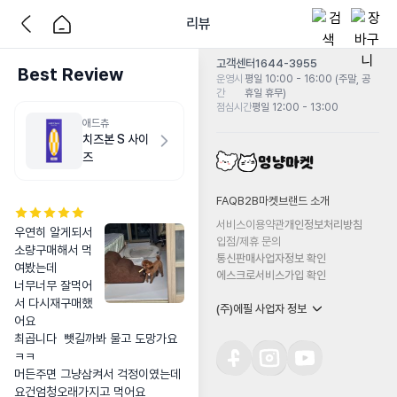
리뷰
고객센터
1644-3955
Best Review
운영시
평일 10:00 - 16:00 (주말, 공
간
휴일 휴무)
점심시간
평일 12:00 - 13:00
애드츄
치즈본 S 사이
즈
FAQ
B2B마켓
브랜드 소개
서비스이용약관
개인정보처리방침
우연히 알게되서 
입점/제휴 문의
소량구매해서 먹
통신판매사업자정보 확인
여봤는데

에스크로서비스가입 확인
너무너무 잘먹어
서 다시재구매했
(주)에필 사업자 정보
어요

최곱니다  뺏길까봐 물고 도망가요
ㅋㅋ

머든주면 그냥삼켜서 걱정이였는데 
요건엄청오래가지고 먹어요