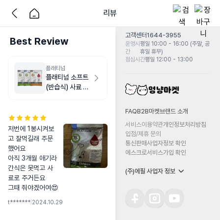
리뷰
고객센터
1644-3955
Best Review
운영시
평일 10:00 - 16:00 (주말, 공
간
휴일 휴무)
점심시간
평일 12:00 - 13:00
플래티넘
플래티넘 소프트
(반습식) 사료 샘
플
FAQ
B2B마켓
브랜드 소개
서비스이용약관
개인정보처리방침
저번에 1봉시켜보
입점/제휴 문의
고 잘먹길래 주문
통신판매사업자정보 확인
했어요

에스크로서비스가입 확인
아직 3개월 애기라 
간식은 못먹고 사
(주)에필 사업자 정보
료로 주거든요

그때 줘야겠어여😍
t*******
|
2024.10.29