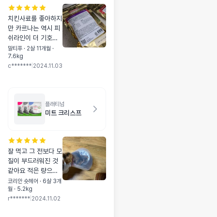
치킨사료를 좋아하지
만 카르나는 역시 피
쉬라인이 더 기호도
가 좋네요! 꼬소한 냄
말티푸 · 2살 11개월 ·
7.6kg
새와 부드러운 식감
c*******
|
2024.11.03
이라 노견들에게도
좋을 듯 해요!
플래티넘
미트 크리스프
잘 먹고 그 전보다 모
질이 부드러워진 것
같아요 적은 량으로
도 에너지가 충분한
코리안 숏헤어 · 6살 3개
월 · 5.2kg
것 같습니다
r*******
|
2024.11.02