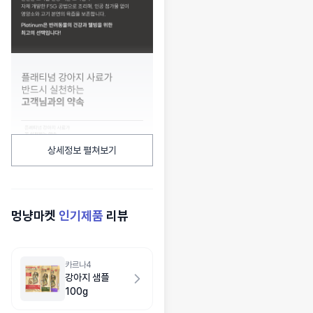
상세정보 펼쳐보기
멍냥마켓
인기제품
리뷰
카르나4
강아지 샘플
100g