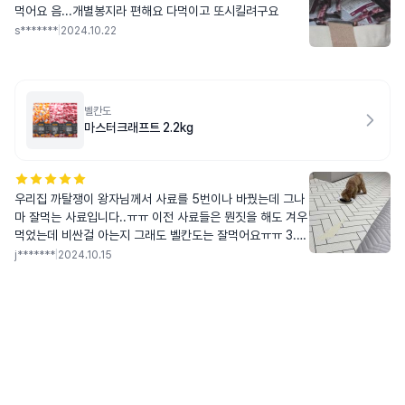
먹어요 음...개별봉지라 편해요 다먹이고 또시킬려구요
s*******
|
2024.10.22
벨칸도
마스터크래프트 2.2kg
우리집 까탈쟁이 왕자님께서 사료를 5번이나 바꿨는데 그나
마 잘먹는 사료입니다..ㅠㅠ 이전 사료들은 뭔짓을 해도 겨우
먹었는데 비싼걸 아는지 그래도 벨칸도는 잘먹어요ㅠㅠ 3.4
kg인 왕자님이 드시기엔 조금 커서 절구로 빻아서 준답니
j*******
|
2024.10.15
다..ㅎㅎㅎ(저희집 왕자님은 조금이라도 크면 안먹어요) 가격
이 좀 비싸지만 지위픽보단 싸니까.. 저는 괜찮아요..왕자마
마님께서만 잘 드신다면.. 저는 진짜 괜찮아요&hellip;&helli
p;.