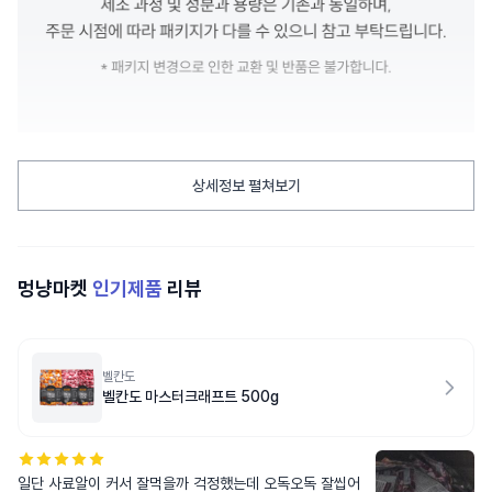
상세정보 펼쳐보기
멍냥마켓
인기제품
리뷰
벨칸도
벨칸도 마스터크래프트 500g
일단 사료알이 커서 잘먹을까 걱정했는데 오독오독 잘씹어