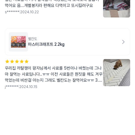
먹어요 음...개별봉지라 편해요 다먹이고 또시킬려구요
s*******
|
2024.10.22
벨칸도
마스터크래프트 2.2kg
우리집 까탈쟁이 왕자님께서 사료를 5번이나 바꿨는데 그나
마 잘먹는 사료입니다..ㅠㅠ 이전 사료들은 뭔짓을 해도 겨우
먹었는데 비싼걸 아는지 그래도 벨칸도는 잘먹어요ㅠㅠ 3.4
kg인 왕자님이 드시기엔 조금 커서 절구로 빻아서 준답니
j*******
|
2024.10.15
다..ㅎㅎㅎ(저희집 왕자님은 조금이라도 크면 안먹어요) 가격
이 좀 비싸지만 지위픽보단 싸니까.. 저는 괜찮아요..왕자마
마님께서만 잘 드신다면.. 저는 진짜 괜찮아요&hellip;&helli
p;.