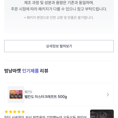
상세정보 펼쳐보기
멍냥마켓
인기제품
리뷰
벨칸도
벨칸도 마스터크래프트 500g
일단 사료알이 커서 잘먹을까 걱정했는데 오독오독 잘씹어