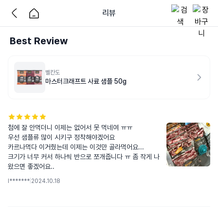
리뷰
Best Review
벨칸도
마스터크래프트 사료 샘플 50g
첨에 잘 안먹더니 이제는 없어서 못 먹네여 ㅠㅠ

우선 샘플류 많이 시키구 정착해야겠어요

카르나먹다 이거줬는데 이제는 이것만 골라먹어요... 

크기가 너무 커서 하나씩 반으로 쪼개줍니다 ㅠ 좀 작게 나
왔으면 좋겠어요..
l*******
|
2024.10.18