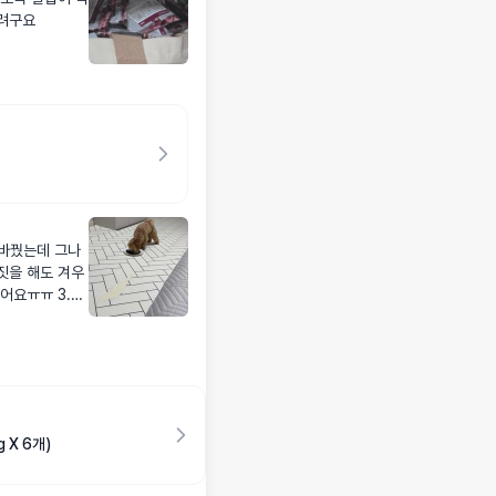
킬려구요
 바꿨는데 그나
짓을 해도 겨우
어요ㅠㅠ 3.4k
서 준답니다..
어요) 가격이
요..왕자마마님
&hellip;.
 X 6개)