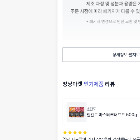
상세정보 펼쳐보
멍냥마켓
인기제품
리뷰
벨칸도
벨칸도 마스터크래프트 500g
일단 사료알이 커서 잘먹을까 걱정했는데 오독