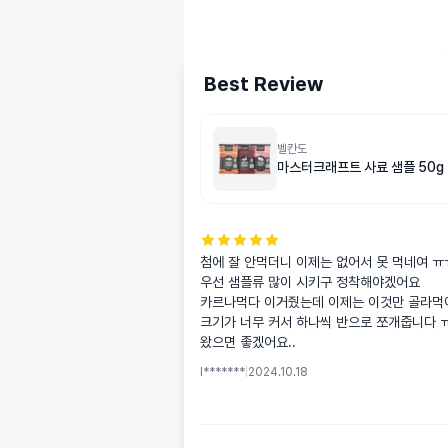
Best Review
벨칸도
마스터크래프트 사료 샘플 50g
첨에 잘 안먹더니 이제는 없어서 못 먹네여 ㅠㅠ
우선 샘플류 많이 시키구 정착해야겠어요

카르나먹다 이거줬는데 이제는 이것만 골라먹어요.
크기가 너무 커서 하나씩 반으로 쪼개줍니다 ㅠ
왔으면 좋겠어요..
l*******
|
2024.10.18