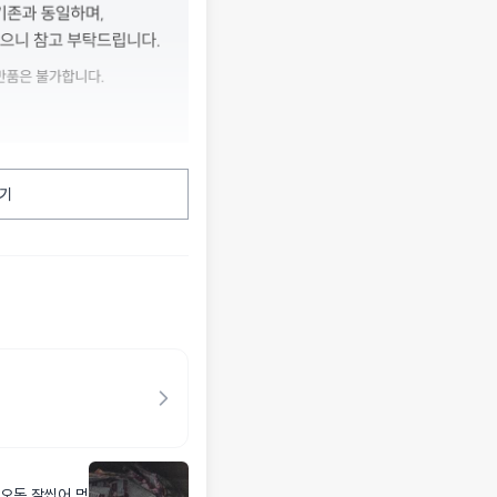
기
오독 잘씹어 먹