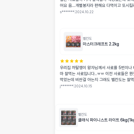
어요 음...개별봉지라 편해요 다먹이고 또시
s*******
|
2024.10.22
벨칸도
마스터크래프트 2.2kg
우리집 까탈쟁이 왕자님께서 사료를 5번이나
마 잘먹는 사료입니다..ㅠㅠ 이전 사료들은 뭔
먹었는데 비싼걸 아는지 그래도 벨칸도는 잘먹
g인 왕자님이 드시기엔 조금 커서 절구로 빻아
j*******
|
2024.10.15
ㅎㅎㅎ(저희집 왕자님은 조금이라도 크면 안먹
좀 비싸지만 지위픽보단 싸니까.. 저는 괜찮아
께서만 잘 드신다면.. 저는 진짜 괜찮아요&hellip;
벨칸도
클래식 파이니스트 라이트 6kg(1kg