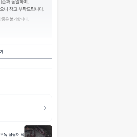
기
오독 잘씹어 먹