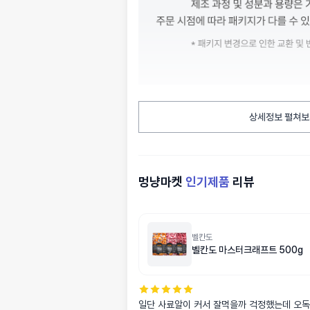
상세정보 펼쳐보
멍냥마켓
인기제품
리뷰
벨칸도
벨칸도 마스터크래프트 500g
일단 사료알이 커서 잘먹을까 걱정했는데 오독