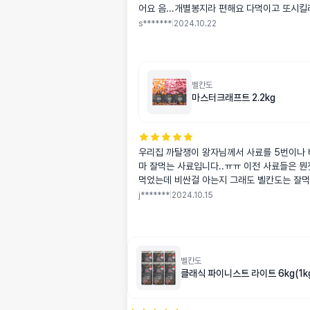
어요 음...개별봉지라 편해요 다먹이고 또시
s*******
|
2024.10.22
벨칸도
마스터크래프트 2.2kg
우리집 까탈쟁이 왕자님께서 사료를 5번이나
마 잘먹는 사료입니다..ㅠㅠ 이전 사료들은 뭔
먹었는데 비싼걸 아는지 그래도 벨칸도는 잘먹
g인 왕자님이 드시기엔 조금 커서 절구로 빻아
j*******
|
2024.10.15
ㅎㅎㅎ(저희집 왕자님은 조금이라도 크면 안먹
좀 비싸지만 지위픽보단 싸니까.. 저는 괜찮아
께서만 잘 드신다면.. 저는 진짜 괜찮아요&hellip;
벨칸도
클래식 파이니스트 라이트 6kg(1kg