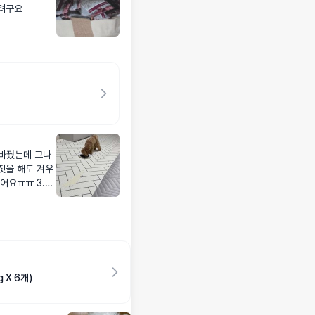
킬려구요
 바꿨는데 그나
짓을 해도 겨우
어요ㅠㅠ 3.4k
서 준답니다..
어요) 가격이
요..왕자마마님
&hellip;.
 X 6개)