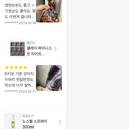
영양성분도 좋고 ㅅ
기호성도 좋아요. 똥
도 이쁘게 잘나와요
ㅎㅎ 알러지가 있는
t*******
|
2024.10.18
거 같은데 이거 먹으
면서 긁는게 좀 줄었
어요!
벨칸도
클래식 파이니스
트 라이트
6kg(1kg X 6
개)
6키로 기준 강아지
두마리 한달반정도
먹는데 너무 잘먹고
사료 바꾸니 눈물도
i*******
|
2024.10.21
많이 안나고 줄었어
요!
프로도기
노스멜 스프레이
300ml