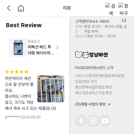
리뷰
고객센터
1644-3955
Best Review
운영시
평일 10:00 - 16:00 (주말, 공
간
휴일 휴무)
점심시간
평일 12:00 - 13:00
프로도기
퍼펙션 패드 특
대형 베이비파우
더향 20매
FAQ
B2B마켓
브랜드 소개
서비스이용약관
개인정보처리방침
까만색이라 육안
입점/제휴 문의
으로 잘 안보여 좋
통신판매사업자정보 확인
아요.

에스크로서비스가입 확인
흡수력도 나쁘지 
않고, 크기도 적당
(주)에필 사업자 정보
해서 계속 쓰고 있는 제품입니당
d*******
|
2024.09.20