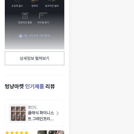
상세정보 펼쳐보기
멍냥마켓
인기제품
리뷰
벨칸도
클래식 파이니스
트 그레인프리
연어 6kg(1kg
X 6개)