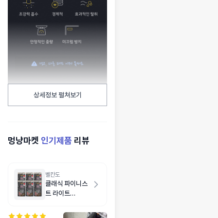
상세정보 펼쳐보기
멍냥마켓
인기제품
리뷰
벨칸도
클래식 파이니스
트 라이트
6kg(1kg X 6개)