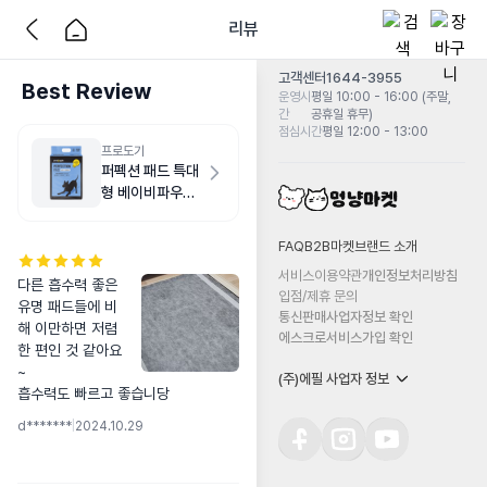
리뷰
고객센터
1644-3955
Best Review
운영시
평일 10:00 - 16:00 (주말,
간
공휴일 휴무)
점심시간
평일 12:00 - 13:00
프로도기
퍼펙션 패드 특대
형 베이비파우더
향 20매
FAQ
B2B마켓
브랜드 소개
서비스이용약관
개인정보처리방침
다른 흡수력 좋은 
입점/제휴 문의
유명 패드들에 비
통신판매사업자정보 확인
해 이만하면 저렴
에스크로서비스가입 확인
한 편인 것 같아요
~

(주)에필 사업자 정보
흡수력도 빠르고 좋습니당
d*******
|
2024.10.29