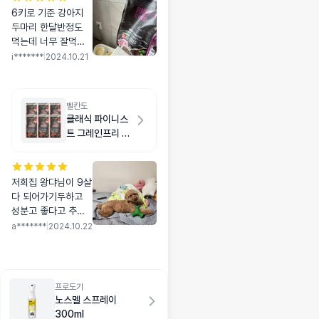
6키로 기준 강아지
두마리 한달반정도
먹는데 너무 잘먹고
사료 바꾸니 눈물도
i*******
|
2024.10.21
많이 안나고 줄었어
요!
벨칸도
클래식 파이니스
트 그레인프리 연
어 6kg(1kg X 6
개)
저희집 왕댜님이 9살
다 되어가기두하고
성분고 좋다고 추천
받아 샘플 시켜보앗
a*******
|
2024.10.22
어용 기호성 짱 ! 잘
먹어요 ㅎㅎ 슬 갈아
타야겟어요
프로도기
노스멜 스프레이
300ml