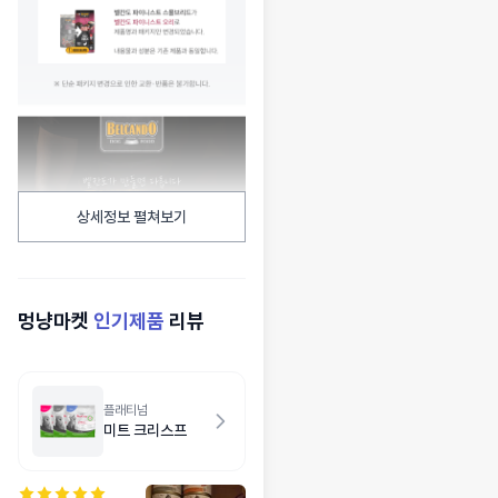
상세정보 펼쳐보기
멍냥마켓
인기제품
리뷰
플래티넘
미트 크리스프