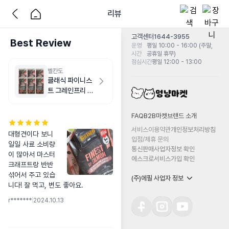
리뷰
고객센터
1644-3955
Best Review
운영
평일 10:00 - 16:00 (주말,
시간
공휴일 휴무)
점심시간
평일 12:00 - 13:00
벨칸도
클래식 파이니스
트 그레인프리 연
어 6kg(1kg X 6
개)
FAQ
B2B마켓
브랜드 소개
서비스이용약관
개인정보처리방침
대형견이다 보니 
입점/제휴 문의
일일 사료 소비량
통신판매사업자정보 확인
이 많아서 마스터
에스크로서비스가입 확인
크래프트랑 반반 
섞어서 주고 있습
(주)에필 사업자 정보
니다! 잘 먹고, 변도 좋아요.
r*******
|
2024.10.13