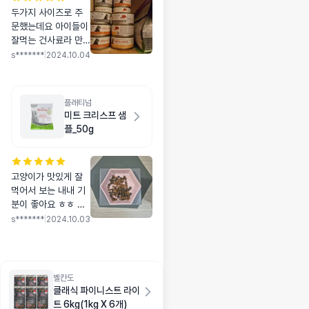
두가지 사이즈로 주
문했는데요 아이들이
잘먹는 건사료라 만
족하고 있어요 성분
s*******
|
2024.10.04
도 좋아서 더욱 굿굿
플래티넘
미트 크리스프 샘
플_50g
고양이가 맛있게 잘
먹어서 보는 내내 기
분이 좋아요 ㅎㅎ 좋
은 원료를 사용한거
s*******
|
2024.10.03
같아요 응아도 잘싸
요
벨칸도
클래식 파이니스트 라이
트 6kg(1kg X 6개)