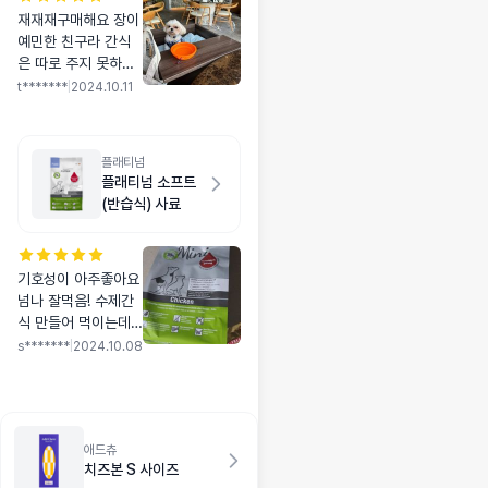
재재재구매해요 장이
예민한 친구라 간식
은 따로 주지 못하고
카르나 주식 플래티
t*******
|
2024.10.11
넘 간식 먹이고 있는
데 만족합니다
플래티넘
플래티넘 소프트
(반습식) 사료
기호성이 아주좋아요
넘나 잘먹음! 수제간
식 만들어 먹이는데
외부로 나갈때는 아
s*******
|
2024.10.08
무래도 수제간식이
상할까 불안해서 간
식으로 쓰려고 샀어
요.
애드츄
치즈본 S 사이즈