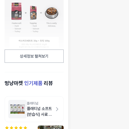
상세정보 펼쳐보기
멍냥마켓
인기제품
리뷰
플래티넘
플래티넘 소프트
(반습식) 사료 샘
플