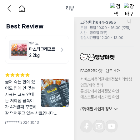
리뷰
고객센터
1644-3955
Best Review
운영
평일 10:00 - 16:00 (주말,
시간
공휴일 휴무)
점심시간
평일 12:00 - 13:00
벨칸도
마스터크래프트
2.2kg
FAQ
B2B마켓
브랜드 소개
서비스이용약관
개인정보처리방침
굶어 죽는 한이 있
입점/제휴 문의
어도 입에 안 맞는 
통신판매사업자정보 확인
사료는 코도 안대
에스크로서비스가입 확인
는 저희집 금쪽이
가 4개월째 꾸준히 
(주)에필 사업자 정보
잘 먹어주고 있는 사료입니다...
r*******
|
2024.10.13