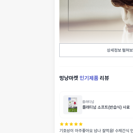
상세정보 펼쳐보
멍냥마켓
인기제품
리뷰
플래티넘
플래티넘 소프트(반습식) 사료
기호성이 아주좋아요 넘나 잘먹음! 수제간식 만들어 먹이는데