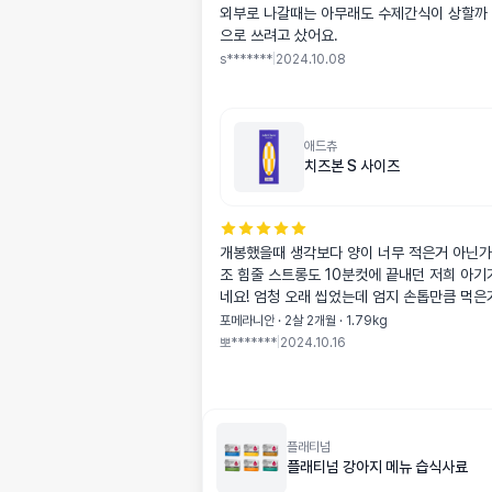
외부로 나갈때는 아무래도 수제간식이 상할까
으로 쓰려고 샀어요.
s*******
|
2024.10.08
애드츄
치즈본 S 사이즈
개봉했을때 생각보다 양이 너무 적은거 아닌가
조 힘줄 스트롱도 10분컷에 끝내던 저희 아기
네요! 엄청 오래 씹었는데 엄지 손톱만큼 먹은거
포메라니안 · 2살 2개월 · 1.79kg
뽀*******
|
2024.10.16
플래티넘
플래티넘 강아지 메뉴 습식사료