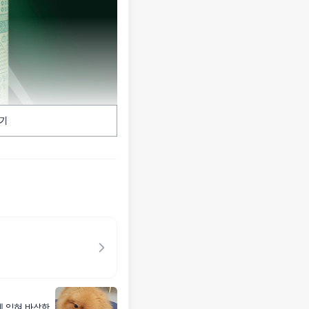
기
에 익혀 바삭한