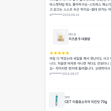
비스켓처럼 줘도 좋아하구요~스트레스 해소가
고 갉고는 스스르 쉬곤 하지요~절대 싼거는 
아이들이 좋아하니 넘 좋네요~^^
d*******
|
2024.09.24
애드츄
치즈본 S 대용량
마침 다 먹었는데 세일을 해서 못난이도 사고
니다. 처음엔 바게츄 아니면 쳐다도 안보더니 
요~ 작아지면 렌지에 돌려줍니다. 오래먹어서
k*******
|
2024.09.27
버박
CET 이중효소치약 치킨맛 70g