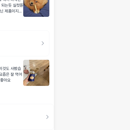
 되는듯 실컷뜯
아닌 제품이지만
 이것도 사봤습
요즘은 잘 먹어
 좋아요