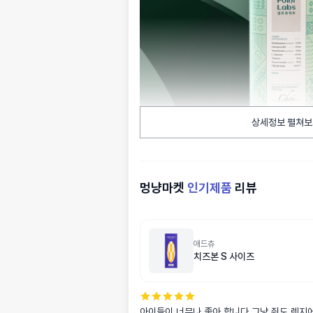
상세정보 펼쳐보
멍냥마켓
인기제품
리뷰
애드츄
치즈본 S 사이즈
아이들이 너무나 좋아 합니다.그냥 줘도,렌지